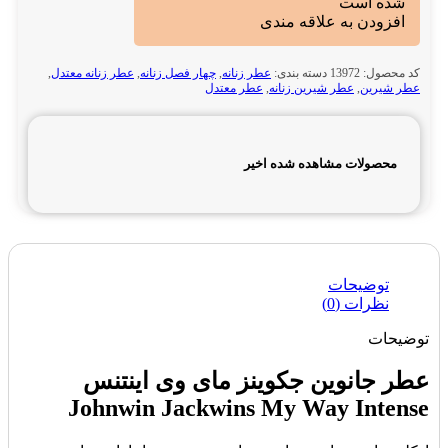
شده است
افزودن به علاقه مندی
کد محصول:
13972
دسته بندی:
عطر زنانه
,
چهار فصل زنانه
,
عطر زنانه معتدل
,
عطر شیرین
,
عطر شیرین زنانه
,
عطر معتدل
محصولات مشاهده شده اخیر
توضیحات
نظرات (0)
توضیحات
عطر جانوین جکوینز مای وی اینتنس
Johnwin Jackwins My Way Intense