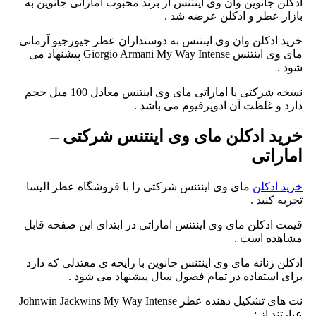
ادکلن جانوین وان وی اینتنس از برند محبوب اماراتی جانوین به
بازار عطر و ادکلن عرضه شد .
خرید ادکلن وان وی اینتنس به دوستداران عطر جیورجیو آرمانی
مای وی اینتنس Giorgio Armani My Way Intense پیشنهاد می
شود .
نسخه شرکتی یا اماراتی مای وی اینتنس معادل 100 میل حجم
دارد و غلظت آن ادوپرفیوم می باشد .
خرید ادکلن مای وی اینتنس شرکتی –
اماراتی
خرید ادکلن
مای وی اینتنس شرکتی را با فروشگاه عطر الیسا
تجربه کنید .
قیمت ادکلن مای وی اینتنس اماراتی در ابتدای این صفحه قابل
مشاهده است .
ادکلن زنانه مای وی اینتنس جانوین با رایحه ی معتدلی که دارد
برای استفاده در تمام فصول سال پیشنهاد می شود .
نت های تشکیل دهنده عطر Johnwin Jackwins My Way Intense
عبارتند از :