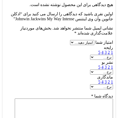
هیچ دیدگاهی برای این محصول نوشته نشده است.
اولین نفری باشید که دیدگاهی را ارسال می کنید برای “ادکلن
جانوین وان وی اینتنس Johnwin Jackwins My Way Intense”
نشانی ایمیل شما منتشر نخواهد شد.
بخش‌های موردنیاز
علامت‌گذاری شده‌اند
*
امتیاز شما
رایحه
5
4
3
2
1
نشر بو
5
4
3
2
1
ماندگاری
5
4
3
2
1
دیدگاه شما
*