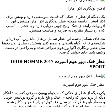
ادکلن بولگاری آکوا آمارا
یکی دیگه از عطرای خنکی که قیمت متوسطی داره و تهیش برای
اکثر اقشار جامعه ممکنه عطر بولگاری آکوا آمارا هستش، این
ادوتویلت رایحه ی خنک و‌تلخ چوبی دریایی داره و با حجم ۱۰۰میلی
که داره بسیار مقرون به صرفه و مناسب هستش.
نت های تشکیل دهنده این عطر شامل پرتقال ماندارین، آب دریا و
شکوفه‌ی نارنج، گیاه پاتچولی و صمغ کندر هستش ، بطری اون دقیقا
مثل عطر بولگاری اکوا پور هوم طراحی شده و به راحتی در دست
و‌کیف شما جای خواهد گرفت.
عطر خنک دیور هوم اسپرت 2017 DIOR HOMME
SPORT
عطر خنک دیور هوم اسپرت
یکی دیگه از عطرای خنکی که میخوام بهتون معرفی کنم یه شاهکار
دیگه از برند دیور که رایحه ی خنک و تلخ داره و گروه بویاییش چوبی
و معطر ،این عطر که در سال ۲۰۱۷وارد بازار عطر و ادکلن شده
تونسته با عطرای خنک دیگه رقابت خوبی داشته باشه و فروش