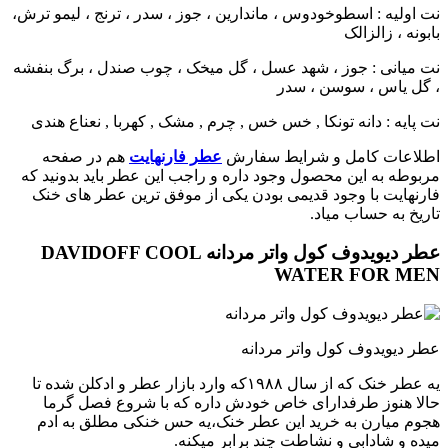
نت اولیه : اسطوخودوس ، ماندارین ، جوز ، سدر ، ترنج ، لیمو ترش،
بابونه ، زالزالک
نت میانی : جوز ، شهد عسل ، گل میخک ، چوب صندل ، برگ بنفشه
، گل یاس ، سوسن ، سدر
نت پایه : دانه تونکا , خس خس , چرم , مشک , کهربا , نعناع هندی
اطلاعات کامل و شرایط سفارش
عطر فارنهایت
هم در صفحه
مربوطه به این محصول وجود داره و راجب این عطر باید بدونید که
فارنهایت با وجود قدیمی بودن یکی از موفق ترین عطر های خنک
تاریخ به حساب میاد.
عطر دیویدوف کول واتر مردانه DAVIDOFF COOL
WATER FOR MEN
عطر دیویدوف کول واتر مردانه
یه عطر خنک که از سال ۱۹۸۸که وارد بازار عطر و ادکلن شده تا
حالا هنوز طرفدارای خاص خودش داره که با شروع فصل گرما
هجوم میارن به خرید این عطر خنک،یه حس خنکی مطلق به ادم
میده و شادابی و نشاطت چند برابر میکنه.