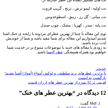
نت اولیه : لیمو ترش ، ترنج ، گریپ فروت
نت میانی : گل رز ، زنبق ، اسطوخدوس
نت پایه : سدر ، کهربا ، مشک ، چوب صندل
توی این مقاله با چنتا از بهترین عطرای مردونه با رایحه ی خنک اشنا
شدیم امیدواریم این مقاله برای شما مفید باشه و ‌شما از خوندنش
لذت برده باشید.
به زودی با مقاله های جدید با موضوعات متنوع تر در خدمت شما
خواهیم بود،همراه همیشگی
عطر الیسا
باشید.
جدیدتر
با برترین عطرهای برند سلطنتی و لوکس آمواج (آمواژ) آشنا بشیم!
بازگشت به لیست
قدیمی تر
32 مورد از بهترین عطر های ارزان قیمت
12 دیدگاه در “
بهترین عطر های خنک
”
Mefi
گفت:
1405-04-30 در 8:17 ب.ظ