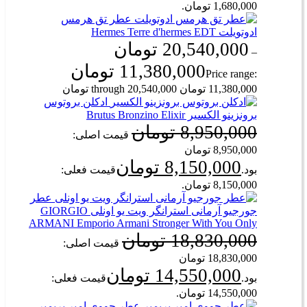
1,680,000 تومان.
عطر تق هرمس
ادوتویلت Hermes Terre d'hermes EDT
20,540,000
تومان
–
11,380,000
تومان
Price range:
11,380,000 تومان through 20,540,000 تومان
ادکلن بروتوس
برونزینو الکسیر Brutus Bronzino Elixir
8,950,000
تومان
قیمت اصلی:
8,950,000 تومان
8,150,000
تومان
بود.
قیمت فعلی:
8,150,000 تومان.
عطر
جورجیو آرمانی استرانگر ویت یو اونلی GIORGIO
ARMANI Emporio Armani Stronger With You Only
18,830,000
تومان
قیمت اصلی:
18,830,000 تومان
14,550,000
تومان
بود.
قیمت فعلی:
14,550,000 تومان.
عطر جووی امبر پریمیر