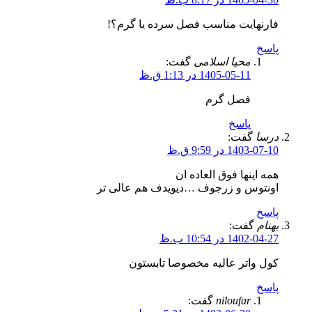
فارنهایت مناسب فصل سرده یا گرم؟!
پاسخ
محیا اسلامی
گفت:
1405-05-11 در 1:13 ق.ظ
فصل گرم
پاسخ
درسا
گفت:
1403-07-10 در 9:59 ق.ظ
همه اینها فوق العاده ان
اونتوس و زرجوف …دیویدف هم عالی تر
پاسخ
بهنام
گفت:
1402-04-27 در 10:54 ب.ظ
کول واتر عالیه مخصوصا تابستون
پاسخ
niloufar
گفت: