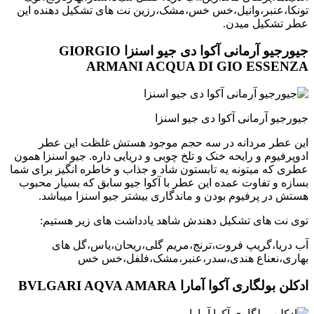
تونکا،عنبر،وانیل،خس خس،مشک،رزین نت های تشکیل دهنده این
عطر تشکیل میدن.
جیورجیو آرمانی آکوا دی جیو اسنزا GIORGIO
ARMANI ACQUA DI GIO ESSENZA
جیورجیو آرمانی آکوا دی جیو اسنزا
این عطر مردانه در سه حجم موجود هستش غلظت این عطر
ادوپرفیوم و رایحه خنک و تلخ چوبی و دریایی داره. جیو اسنزا همون
عطری که میتونه یه تابستون شاد و جذاب و خاطره انگیز برای شما
بسازه و تفاوت عمده این عطر با آکوا جیو سابق که بسیار محبوب
هستش در پرفیوم بودن و ماندگاری بیشتر جیو اسنزا میباشد.
توی نت های تشکیل دهندش شاهد یادداشت های زیر هستیم:
آب دریا،گریپ فروت،ترنج،مریم گلی،ریحان،یاس،گل های
بهاری،نعناع هندی،سدر،عنبر،مشک،فلفل،خس خس
ادکلن بولگاری آکوا آمارا BVLGARI AQVA AMARA