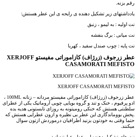
رقم بزنه.
یادداشتهای زیر تشکیل دهنده ی رایحه ی این عطر هستش:
نت اولیه : به لیمو ، زنبق
نت میانی : برگ بنفشه
نت پایه : چوب صندل سفید ، کهربا
عطر زرجوف (زرژاف) کازاموراتی مفیستو XERJOFF
CASAMORATI MEFISTO
XERJOFF CASAMORATI MEFISTO
عطر زرجوف (زرژاف) کازاموراتی مفیستو مردانه – زنانه 100ML ،
ادو پرفیوم ، خنک و‌ تند و گروه بویایی چوبی آروماتیک یکی از عطرای
سلطنتی هستش که خنکی رو‌میتونه به روزای تابستونی هدیه بده
.پخش بو‌و‌ماندگاری این عطر بی نظیره و ازون عطرایی هستش که
حتما وقتی به خودتون بزنید اطرافیان درموردش ازتون سوال
میکنند.
نت های تشکیل دهنده این عطر عبارتند از :