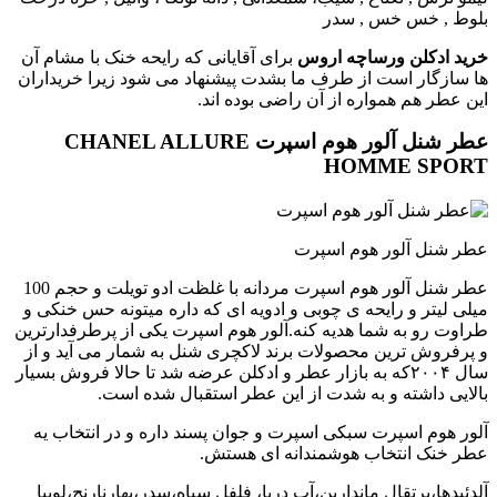
بلوط , خس خس , سدر
خرید ادکلن ورساچه اروس
برای آقایانی که رایحه خنک با مشام آن
ها سازگار است از طرف ما بشدت پیشنهاد می شود زیرا خریداران
این عطر هم همواره از آن راضی بوده اند.
عطر شنل آلور هوم اسپرت CHANEL ALLURE
HOMME SPORT
عطر شنل آلور هوم اسپرت
عطر شنل آلور هوم اسپرت مردانه با غلظت ادو تویلت و حجم 100
میلی لیتر و رایحه ی چوبی و ادویه ای که داره میتونه حس خنکی و
طراوت رو به شما هدیه کنه.آلور هوم اسپرت یکی از پرطرفدارترین
و پرفروش ترین محصولات برند لاکچری شنل به شمار می آید و از
سال ۲۰۰۴که به بازار عطر و ادکلن عرضه شد تا حالا فروش بسیار
بالایی داشته و به شدت از این عطر استقبال شده است.
آلور هوم اسپرت سبکی اسپرت و جوان پسند داره و در انتخاب یه
عطر خنک انتخاب هوشمندانه ای هستش.
آلدئیدها،پرتقال ماندارین،آب دریا، فلفل سیاه،سدر،بهارنارنج،لوبیا