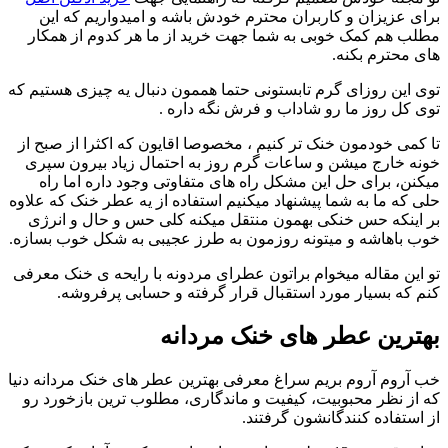
برای عزیزان و کاربران محترم خودش باشه و امیدواریم که این
مطلب هم کمک خوبی به شما جهت خرید از ما هر کدوم از همکار
های محترم بکنه.
توی این روزای گرم تابستونی حتما هممون دنبال یه چیزی هستیم که
توی کل روز ما رو شاداب و فرش نگه داره .
تا کمی خودمون خنک تر کنیم ، مخصوصا اقایون که اکثرا از صبح از
خونه خارج میشن و ساعات گرم روز به احتمال زیاد بیرون سپری
میکنن، برای حل این مشکل راه های متفاوتی وجود داره اما راه
حلی که ما به شما پیشنهاد میکنیم استفاده از یه عطر خنک که علاوه
بر اینکه حس خنکی بهمون منتقل میکنه کلی حس و حال و انرژی
خوب باهاشه و میتونه روزمون به طرز عجیبی به شکل خوب بسازه.
تو این مقاله میخوام براتون عطرای مردونه با رایحه ی خنک معرفی
کنم که بسیار مورد استقبال قرار گرفته و حسابی پرفروشه.
بهترین عطر های خنک مردانه
خب آروم آروم بریم سراغ معرفی بهترین عطر های خنک مردانه دنیا
که از نظر محبوبیت، کیفیت و ماندگاری، مطلوب ترین بازخورد رو
از استفاده کنندگانشون گرفتند.