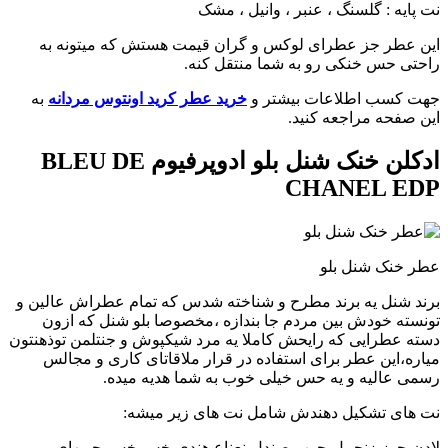
نت پایه : گلسنگ ، عنبر ، وانیل ، مشک
این عطر جز عطرای لوکس و‌ گران قیمت هستش که میتونه به
راحتی حس خنکی رو به شما منتقل کنه.
جهت کسب اطلاعات بیشتر و
خرید عطر کرید اونتوس مردانه
به
این صفحه مراجعه کنید.
ادکلن خنک شنل بلو ادوپرفیوم BLEU DE
CHANEL EDP
عطر خنک شنل بلو
برند شنل یه برند مطرح و شناخته شدس که تمام عطراش عالین و
تونسته خودش بین مردم جا بندازه ،مخصوصا بلو شنل که ازون
دسته عطرایی که رایحش کاملا یه مرد شیکپوش و جنتلمن تو‌ذهنتون
میاره،این عطر برای استفاده در قرار ملاقاتای کاری و مجالس
رسمی عالیه و یه حس خیلی خوب به شما هدیه میده.
نت های تشکیل دهندش شامل نت های زیر میشه:
لادن،جوز،زنجبیل،چوب صندل،نعناع هندی،خس خس،چوبهای