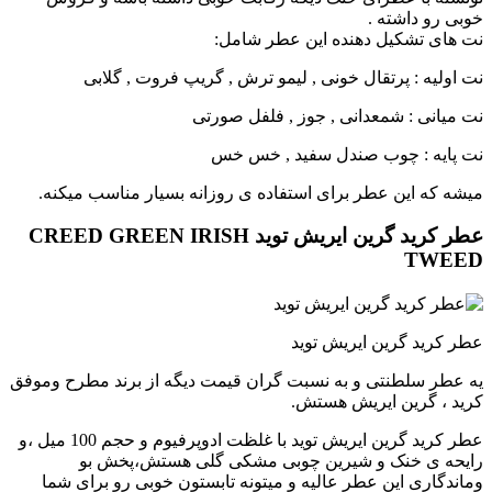
خوبی رو داشته .
نت های تشکیل دهنده این عطر شامل:
نت اولیه : پرتقال خونی , لیمو ترش , گریپ فروت , گلابی
نت میانی : شمعدانی , جوز , فلفل صورتی
نت پایه : چوب صندل سفید , خس خس
میشه که این عطر برای استفاده ی روزانه بسیار مناسب میکنه.
عطر کرید گرین ایریش توید CREED GREEN IRISH
TWEED
عطر کرید گرین ایریش توید
یه عطر سلطنتی و به نسبت گران قیمت دیگه از برند مطرح و‌موفق
کرید ، گرین ایریش هستش.
عطر کرید گرین ایریش توید با غلظت ادوپرفیوم و حجم 100 میل ،و
رایحه ی خنک و شیرین چوبی مشکی گلی هستش،پخش بو
و‌ماندگاری این عطر عالیه و میتونه تابستون خوبی رو برای شما