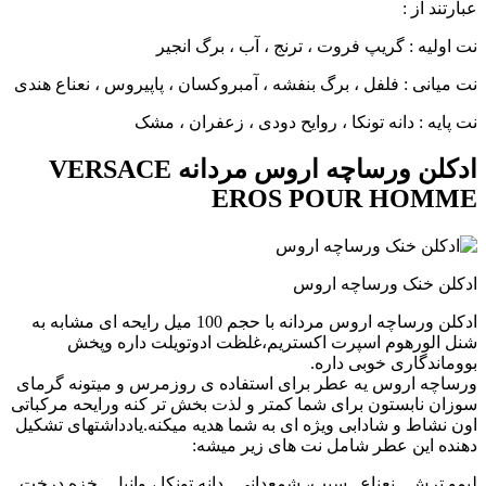
عبارتند از :
نت اولیه : گریپ فروت ، ترنج ، آب ، برگ انجیر
نت میانی : فلفل ، برگ بنفشه ، آمبروکسان ، پاپیروس ، نعناع هندی
نت پایه : دانه تونکا ، روایح دودی ، زعفران ، مشک
ادکلن ورساچه اروس مردانه VERSACE
EROS POUR HOMME
ادکلن خنک ورساچه اروس
ادکلن ورساچه اروس مردانه با حجم 100 میل رایحه ای مشابه به
شنل الورهوم اسپرت اکستریم،غلظت ادوتویلت داره و‌پخش
بو‌و‌ماندگاری خوبی داره.
ورساچه اروس یه عطر برای استفاده ی روزمرس و میتونه گرمای
سوزان نابستون برای شما کمتر و لذت بخش تر کنه و‌رایحه مرکباتی
اون نشاط و شادابی ویژه ای به شما هدیه میکنه.یادداشتهای تشکیل
دهنده این عطر شامل نت های زیر میشه:
لیمو ترش , نعناع , سیب، شمعدانی , دانه تونکا ، وانیل , خزه درخت