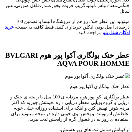
جنگلی،نعناع،یاس،لیمو،گریپ فروت،بخور،سدر،فلفل صورتی،عنبر
سائل
میتونید این عطر خنک رو هم از فروشگاه الیسا با تضمین 100
درصدی اصل بودن ادکلن خریداری کنید. فقط کافیه به صفحه
خرید
ادکلن شنل بلو
مراجعه کنید.
عطر خنک بولگاری آکوا پور هوم BVLGARI
AQVA POUR HOMME
عطر خنک بولگاری آکوا پور هوم
عطر بولگاری آکوا پور هوم مردانه ی 100 میل با رایحه ی خنک و
دریایی و گروه بویایی معطر دریایی داره ،قیمتش جوریه که اکثر
مردم بتونن تهیش کنن و اینکه برای استفاده روزانه خیلی خوبه
،غلظتش ادوتویلت و‌ پخش بوی خوبی داره در نتیجه میتونید برای
استفاده ی روزانه در فصول گرم از رایحش لذت ببرید.
ترکیباتش شامل نت های زیر هستش: