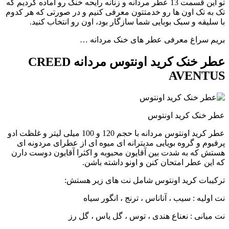
تو این قسمت 13 عطر مردانه و زنانه رایحه خنک رو آماده کردیم که
تک به تک اون ها رو خدمتتون معرفی کنیم و در صورتی که هر کدوم
با سلیقه و سبک بوبایی شما سازگار بود، اون رو انتخاب کنید.
بریم سراغ معرفی عطر های خنک مردانه …
عطر خنک کرید اونتوس مردانه CREED
AVENTUS
عطر خنک کرید اونتوس
عطر کرید اونتوس مردانه با حجم 120 و 100 میلی لیتر و غلظت ادو
پرفیوم و گروه بویایی مدیترانه ای میوه ای از عطرای مردونه ای
هستش که به شدت بین آقایون محبوبه و اکثرا آقایون دوست دارن
که این عطر امتحان کنن و اونو داشته باشن.
ترکیبات کرید اونتوس شامل نت های زیر هستش:
نت اولیه : سیب ، آناناس ، ترنج ، انگور سیاه
نت میانی : نعناع هندی ، توس ، گل یاس ، گل رز