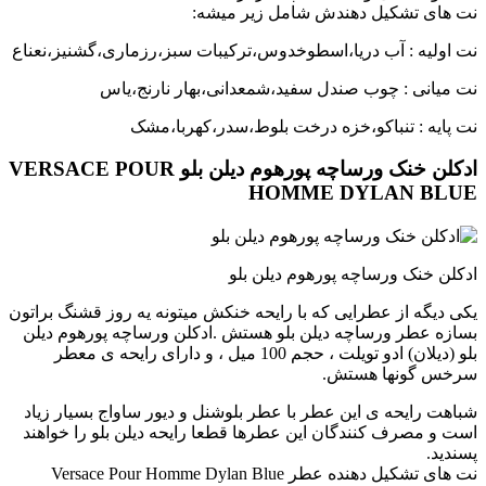
نت های تشکیل دهندش شامل زیر میشه:
نت اولیه : آب دریا،اسطوخدوس،ترکیبات سبز،رزماری،گشنیز،نعناع
نت میانی : چوب صندل سفید،شمعدانی،بهار نارنج،یاس
نت پایه : تنباکو،خزه درخت بلوط،سدر،کهربا،مشک
ادکلن خنک ورساچه پورهوم دیلن بلو VERSACE POUR
HOMME DYLAN BLUE
ادکلن خنک ورساچه پورهوم دیلن بلو
یکی دیگه از عطرایی که با رایحه خنکش میتونه یه روز قشنگ براتون
بسازه عطر ورساچه دیلن بلو هستش .ادکلن ورساچه پورهوم دیلن
بلو (دیلان) ادو تویلت ، حجم 100 میل ، و دارای رایحه ی معطر
سرخس گونها هستش.
شباهت رایحه ی این عطر با عطر بلوشنل و دیور ساواج بسیار زیاد
است و مصرف کنندگان این عطرها قطعا رایحه دیلن بلو را خواهند
پسندید.
نت های تشکیل دهنده عطر Versace Pour Homme Dylan Blue