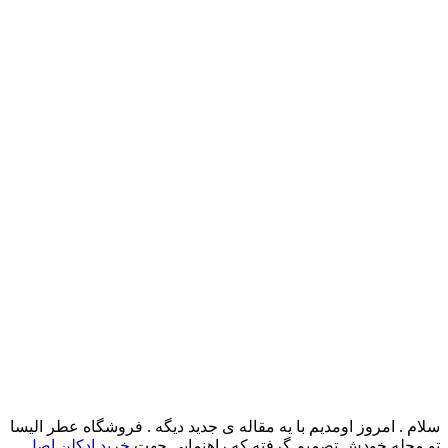
سلام . امروز اومدیم با یه مقاله ی جدید دیگه . فروشگاه عطر الیسا
تو مجله خودش تصمیم گرفته که راهنمایی جهت
خرید ادکلن اصل