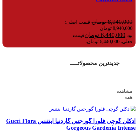
8,940,000
تومان
قیمت اصلی:
8,940,000 تومان
6,440,000
تومان
بود.
قیمت
فعلی: 6,440,000 تومان.
جدیدترین محصولاتـــــ
مشاهده
همه
ادکلن گوچی فلورا گورجس گاردنیا اینتنس Gucci Flora
Gorgeous Gardenia Intense