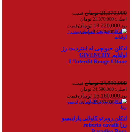
21,370,000
تومان
قیمت
اصلی: 21,370,000 تومان
13,220,000
تومان
بود.
قیمت
فعلی: 13,220,000 تومان.
-34%
ادکلن جیونچی له اینتردیت رژ
اولتایم GIVENCHY
L’Interdit Rouge Ultime
24,590,000
تومان
قیمت
اصلی: 24,590,000 تومان
16,160,000
تومان
بود.
قیمت
فعلی: 16,160,000 تومان.
-28%
ادکلن روبرتو کاوالی پارادیسو
رزا roberto cavalli
Paradiso Rosa