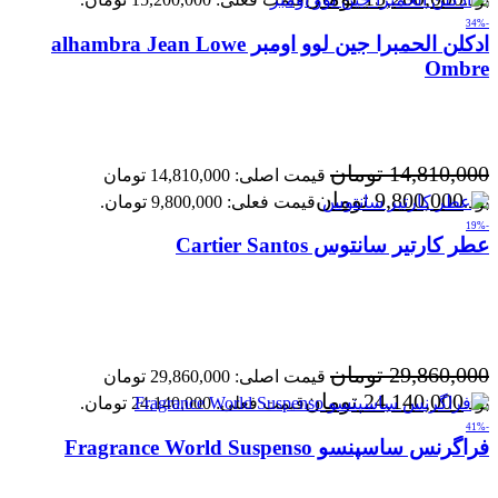
-34%
ادکلن الحمبرا جین لوو اومبر alhambra Jean Lowe
Ombre
14,810,000
تومان
قیمت اصلی: 14,810,000 تومان
9,800,000
تومان
بود.
قیمت فعلی: 9,800,000 تومان.
-19%
عطر کارتیر سانتوس Cartier Santos
29,860,000
تومان
قیمت اصلی: 29,860,000 تومان
24,140,000
تومان
بود.
قیمت فعلی: 24,140,000 تومان.
-41%
فراگرنس ساسپنسو Fragrance World Suspenso