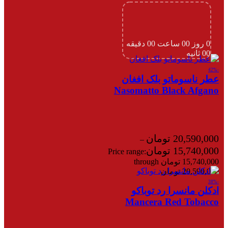
0
روز
00
ساعت
00
دقیقه
00
ثانیه
-42%
عطر ناسوماتو بلک افغان
Nasomatto Black Afgano
20,590,000
تومان
–
15,740,000
تومان
Price range:
15,740,000 تومان through
20,590,000 تومان
-38%
ادکلن مانسرا رد توباکو
Mancera Red Tobacco