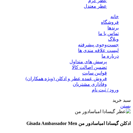
عطر گرم
عطر معتدل
خانه
فروشگاه
برندها
تماس با ما
وبلاگ
جست‌وجوی پیشرفته
لیست علاقه مندی ها
درباره ما
پرسش های متداول
تضمین اصالت کالا
قوانین سایت
فروش عمده عطر و ادکلن (ویژه همکاران)
وفاداری مشتریان
ورود / ثبت نام
سبد خرید
بستن
ادکلن گیسادا امباسادور من Gisada Ambassador Men