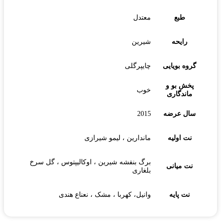
طبع
معتدل
رایحه
شیرین
گروه بویایی
چایپرگلی
پخش بو و
خوب
ماندگاری
سال عرضه
2015
نت اولیه
ماندارین ، لیمو شیرازی
برگ بنفشه شیرین ، اوکالیپتوس ، گل سرخ
نت میانی
بلغاری
نت پایه
وانیل، کهربا ، مشک ، نعناع هندی