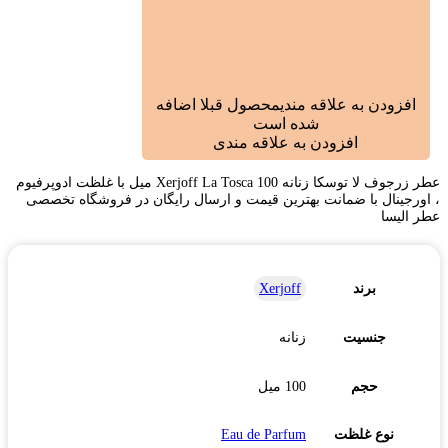
افزودن به علاقه مندی
محصول قبلا اضافه
شده است
افزودن به علاقه مندی
عطر زرجوف لا توسکا زنانه Xerjoff La Tosca 100 میل با غلظت ادوپرفیوم
، اورجینال با ضمانت بهترین قیمت و ارسال رایگان در فروشگاه تخصصی
عطر الیسا
برند
Xerjoff
جنسیت
زنانه
حجم
100 میل
نوع غلظت
Eau de Parfum