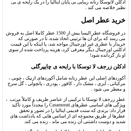
ادکلن لاتوسکا زنانه
زیبایی بی پایان ایتالیا را در یک رایحه ی بی
نظیر خلاصه می کند .
خرید عطر اصل
در فروشگاه عطر الیسا بیش از 1500 عطر کاملا اصل به فروش
می رسد که برای آن ها ترتیبی اتخاذ شده، تا در صورتی که
خریدار با عطری غیر اورجینال مواجه شد، یا اینکه با این قیمت
ادکلنی اورجینال دیگر معرفی کرد، هزینه پرداخت شده از سوی
او باز گردانده شود!
ادکلن زرجف لا توسکا با رایحه ی چایپرگلی
آکوردهای اصلی این عطر زنانه شامل آکوردهای ازنیک ، چوبی ،
مرکباتی ، آبزی ، مشک دار ، کافور ، پودری ، پاتچولی ، گل سرخ
و معطر می شود .
عطر زرجف لا توسکا
با ترکیبی از عناصر ظریف و کاملاً مرتب ،
ویژگی های اساسی عطرهای Casamorati را مجدداً مورد تأکید
قرار داد: برندی که سنت قدیمی ایتالیا را در تصور و تحقق
عطرها از طریق مجموعه ای از اسانس هایی که یادداشت های
شدید و دوست داشتنی آن زنده می ماند ، زنده می کند.