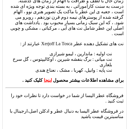
زمان حال با لطف و ظرافت با الهام از زمان های گذشته.
درست به سنت کازاموراتی ، به بسته بندی توجه ویژه ای شده
است ، جعبه ی این عطر با ماکت یک تصویر هنری نوو ، الهام
گرفته شده از پوسترهای نیمه دوم قرن نوزدهم ، روبرو می
شود. ، که این سبک زمانی بسیار محبوب بود . یادداشت های
اصلی این عطر شامل نت های آبی ، مرکباتی ، مشکی و چوبی
است .
نت های تشکیل دهنده عطر Xerjoff La Tosca عبارتند از :
نت اولیه : ماندارین ، لیمو شیرازی
نت میانی : برگ بنفشه شیرین ، اوکالیپتوس ، گل سرخ
بلغاری
نت پایه : وانیل، کهربا ، مشک ، نعناع هندی
برای مشاهده اطلاعات بیشتر محصول
اینجا
کلیک کنید .
فروشگاه عطر الیسا از شما در خواست دارد تا نظرات خود را
ثبت کنید .
در فروشگاه عطر الیسا به دنبال عطر و ادکلن اصل،ارجینال با
مناسبترین قیمت باشید