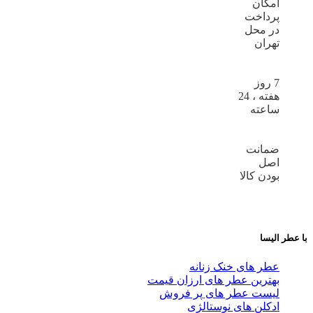
امکان
پرداخت
در محل
تهران
7 روز
هفته ، 24
ساعته
ضمانت
اصل
بودن کالا
با عطر الیسا
عطر های خنک زنانه
بهترین عطر های ارزان قیمت
لیست عطر های پر فروش
ادکلن های نوستالژی