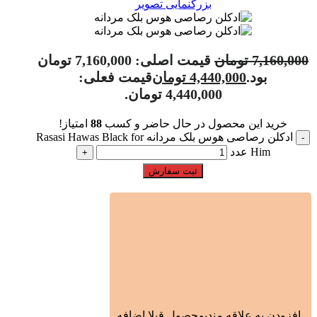
بزرگنمایی تصویر
7,160,000
تومان
قیمت اصلی: 7,160,000 تومان
بود.
4,440,000
تومان
قیمت فعلی:
4,440,000 تومان.
خرید این محصول در حال حاضر و کسب
88
امتیاز!
ادکلن رصاصی هوس بلک مردانه Rasasi Hawas Black for
Him عدد
ثبت سفارش
افزودن به علاقه مندی
محصول قبلا اضافه