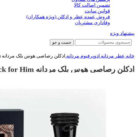
تضمین اصالت کالا
قوانین سایت
فروش عمده عطر و ادکلن (ویژه همکاران)
وفاداری مشتریان
پیشنهاد ویژه
جست و جو
خانه
عطر مردانه
ادوپرفیوم مردانه
ادکلن رصاصی هوس بلک مردانه Rasasi Hawas Black for Him
ادکلن رصاصی هوس بلک مردانه Rasasi Hawas Black for Him
-38%
-38%