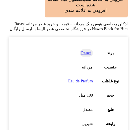
شده است
افزودن به علاقه مندی
ادکلن رصاصی هوس بلک مردانه – قیمت و خرید عطر مردانه Rasasi
Hawas Black for Him در فروشگاه تخصصی عطر الیسا با ارسال رایگان
برند
Rasasi
جنسیت
مردانه
نوع غلظت
Eau de Parfum
حجم
100 میل
طبع
معتدل
رایحه
شیرین