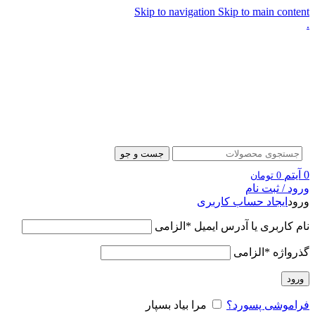
Skip to navigation
Skip to main content
.
جست و جو
0
آیتم
0
تومان
ورود / ثبت نام
ورود
ایجاد حساب کاربری
نام کاربری یا آدرس ایمیل
*
الزامی
گذرواژه
*
الزامی
ورود
فراموشی پسورد؟
مرا بیاد بسپار