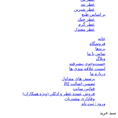
عطر تند
عطر شیرین
بر اساس طبع
عطر خنک
عطر گرم
عطر معتدل
خانه
فروشگاه
برندها
تماس با ما
وبلاگ
جست‌وجوی پیشرفته
لیست علاقه مندی ها
درباره ما
پرسش های متداول
تضمین اصالت کالا
قوانین سایت
فروش عمده عطر و ادکلن (ویژه همکاران)
وفاداری مشتریان
ورود / ثبت نام
سبد خرید
بستن