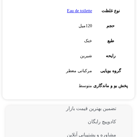
نوع غلظت
Eau de toilette
حجم
120میل
طبع
خنک
رایحه
شیرین
گروه بویایی
مرکباتی معطر
پخش بو و ماندگاری
متوسط
تضمین بهترین قیمت بازار
کادوپیچ رایگان
مشاوره و پشتیبانی آنلاین