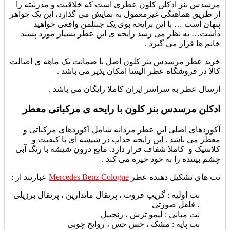
مرسدس بنز ادکلن کلون عطری است که خلاقیت و مدرنیته را
از طریق هماهنگی غیرمعمول به نمایش می گذارد، این یک جواهر
پنهان است … با این برایحه بوی یک جنتلمن واقعی خواهید
داشت… به نظر می رسد رایحه ی این عطر بسیار مورد پسند
خانم ها قرار می گیرد .
خرید عطر مرسدس بنز کلون اصل با ضمانت یک ماهه ی اصالت
کالا در فروشگاه عطر الیسا امکان پذیر می باشد .
ارسال عطر به سراسر ایران کاملا رایگان می باشد .
ادکلن مرسدس بنز کلون با رایحه ی مرکباتی معطر
آکوردهای اصلی این عطر مردانه شامل آکوردهای
مرکباتی و
معطر می باشد . این رایحه جذاب در شیشه ای با کیفیت و
کلاسیک و کاملا شفاف قرار دارد. مایع درون شیشه با رنگ آبی
چشم بیننده را به خود خیره می کند .
نت های تشکیل دهنده عطر
Mercedes Benz Cologne
عبارتند از :
نت اولیه :
گریپ فروت ، پرتقال ماندارین ، پرتقال برزیلی
، فلفل صورتی
نت میانی :
لیمو ترش ، زنجبیل
نت پایه : مشک ، خس خس ، روایح چوبی