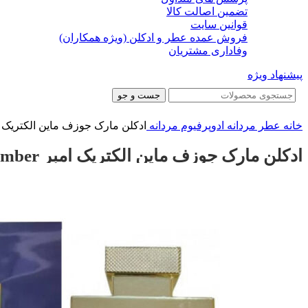
تضمین اصالت کالا
قوانین سایت
فروش عمده عطر و ادکلن (ویژه همکاران)
وفاداری مشتریان
پیشنهاد ویژه
جست و جو
خانه
عطر مردانه
ادوپرفیوم مردانه
ادکلن مارک جوزف ماین الکتریک امبر eph Mine Electric Amber
ادکلن مارک جوزف ماین الکتریک امبر Marc Joseph Mine Electric Amber
-22%
-22%