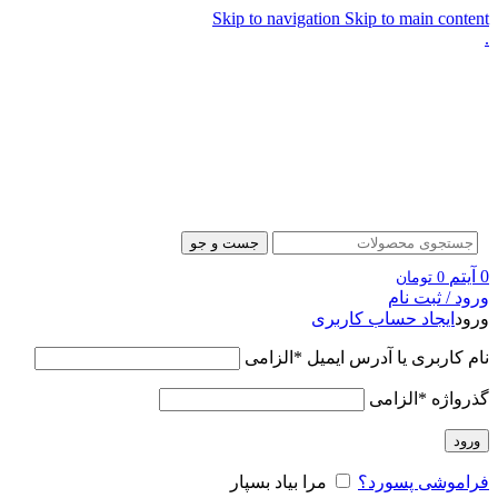
Skip to navigation
Skip to main content
.
جست و جو
0
آیتم
0
تومان
ورود / ثبت نام
ورود
ایجاد حساب کاربری
نام کاربری یا آدرس ایمیل
*
الزامی
گذرواژه
*
الزامی
ورود
فراموشی پسورد؟
مرا بیاد بسپار