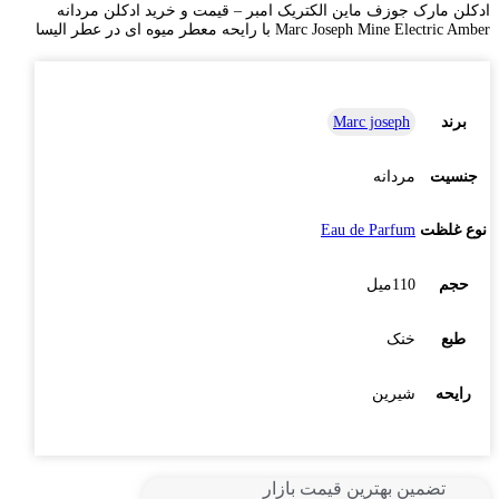
ادکلن مارک جوزف ماین الکتریک امبر – قیمت و خرید ادکلن مردانه
Marc Joseph Mine Electric Amber با رایحه معطر میوه ای در عطر الیسا
برند
Marc joseph
جنسیت
مردانه
نوع غلظت
Eau de Parfum
حجم
110میل
طبع
خنک
رایحه
شیرین
تضمین بهترین قیمت بازار