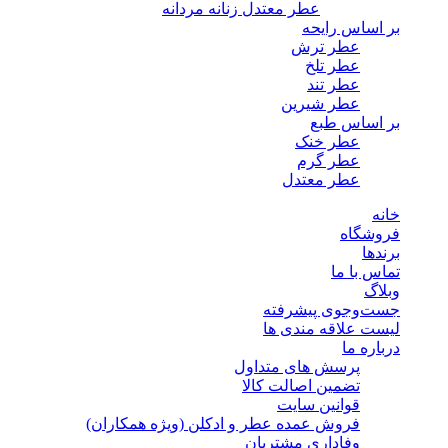
عطر معتدل زنانه مردانه
بر اساس رایحه
عطر ترش
عطر تلخ
عطر تند
عطر شیرین
بر اساس طبع
عطر خنک
عطر گرم
عطر معتدل
خانه
فروشگاه
برندها
تماس با ما
وبلاگ
جست‌وجوی پیشرفته
لیست علاقه مندی ها
درباره ما
پرسش های متداول
تضمین اصالت کالا
قوانین سایت
فروش عمده عطر و ادکلن (ویژه همکاران)
وفاداری مشتریان