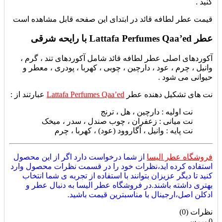
کنید .
قیمت عطر لطافه قائد در ابتدای این صفحه قابل مشاهده است
عطر Lattafa Perfumes Qaa’ed با رایحه شرقی
آکوردهای اصلی عطر لطافه قائد شامل آکوردهای
تند ، گرم ،
وانیل ، چرم ، عود ، دارچین ، چوبی ، کهربا ، پودری ، معطر و
حیوانی می شود .
نت های تشکیل دهنده عطر
Lattafa Perfumes Qaa’ed
عبارتند از :
نت اولیه : دارچین ، هل ، ترنج
نت میانی : زعفران ، چوب صندل ، سدر ، میخک
نت پایه : وانیل ، آگاروود (عود) ، کهربا ، چرم
فروشگاه عطر الیسا
از شما درخواست دارد اگر از این محصول
استفاده کرده اید،نظرات خود را در قسمت نظرات محصول وارد
کنید تا دیگر عزیزان بتوانند با استفاده از تجربه ی شما انتخاب
بهتری داشته باشند.در فروشگاه عطر الیسا به دنبال عطر و
ادکلن اصل،ارجینال با مناسبترین قیمت باشید.
نظرات (0)
0 بررسی