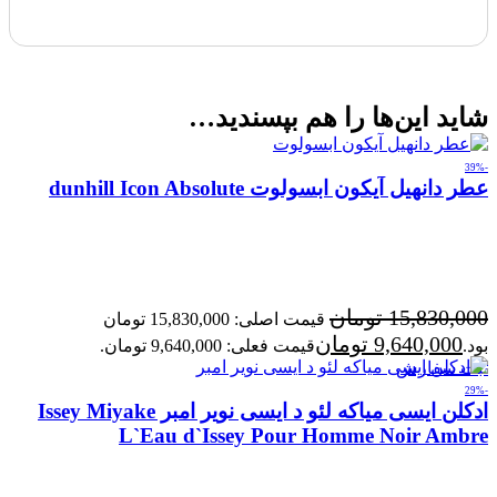
شاید این‌ها را هم بپسندید…
-39%
عطر دانهیل آیکون ابسولوت dunhill Icon Absolute
15,830,000
تومان
قیمت اصلی: 15,830,000 تومان
9,640,000
تومان
بود.
قیمت فعلی: 9,640,000 تومان.
ثبت سفارش
-29%
ادکلن ایسی میاکه لئو د ایسی نویر امبر Issey Miyake
L`Eau d`Issey Pour Homme Noir Ambre