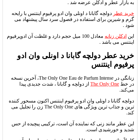
به بازار عطر و ادکلن عرضه شد .
خرید عطر
دولچه گابانا د اونلی وان ادو پرفیوم اینتنس با رایحه
گرم و شیرین برای استفاده در فصول سرد سال پیشنهاد می
شود .
این
ادکلن زنانه
معادل 100 میل حجم دارد و غلظت آن ادوپرفیوم
اینتنس می باشد .
خرید عطر دولچه گابانا د اونلی وان ادو
پرفیوم اینتنس
زنانگی در The Only One Eau de Parfum Intense، آخرین نسخه
در خط
The Only One
از دولچه و گابانا ، شدت جدیدی پیدا
می‌کند.
دولچه گابانا د اونلی وان ادو پرفیوم اینتنس
اکنون مسحور کننده
ترین و جذاب ترین ویژگی های The Only One زن را تجلیل می
کند.
این عطر مانند زنی که نماینده آن است، ترکیبی پیچیده از حس
شدید و خورشیدی است.