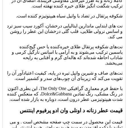
کاملاً زنانه و به طرز غیرقابل مقاومتی فریبنده، امضای آن در
ترکیب شگفت انگیز طلای خیره کننده نهفته است.
شکوفه پرتقال در تضاد با وانیل سیاه هیپنوتیزم کننده است.
نت های ابتدایی ماندارین ایتالیایی درخشان، آکورد سیب سبز ترد
و اسانس نرولی طلایی، قلب گلی درخشان این عطر را روشن
می کند.
نت‌های شکوفه پرتقال طلای خیره‌کننده با حس گیج‌کننده
یاسمین ترکیب می‌شوند و به آرامی با اسانس نارگیل کرمی و
شاداب احاطه شده‌اند که هاله‌ای گرم و آفتابی به رایحه
می‌بخشد.
نت‌های صاف و شیرین وانیل تیره در پایه، کیفیت اعتیادآور آن را
تقویت می‌کند که زیربنای آن چوب‌های سدر و کشمیر است.
با حفظ فرم معماری گرافیکی The Only One، این بطری اکنون
در رنگ مشکی، رنگ نمادین Dolce&Gabbana، که منعکس کننده
شدت هیپنوتیزمی عطر درون است، دوباره به بازار شده است.
قیمت عطر زنانه د اونلی وان ادو پرفیوم اینتنس
قیمت این محصول در سمت چپ صفحه مشخص است . و می
توانید با دکمه افزودن به سبد خرید به راحتی خرید اینترنتی این