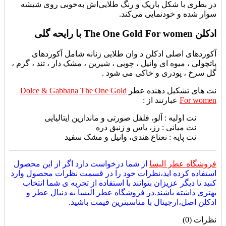
در بطری با شکل باریک و رنگ طلایی‌اش به‌خوبی روی شیشه
سوار شده و خودنمایی می‌کند.
ادکلن The One Gold For women با رایحه گلی
آکوردهای اصلی ادکلن د وان طلایی زنانه شامل آکوردهای
پاتچولی ، میوه ای وانیل ، چوبی ، شیرین ، مشک دار ، تند ، گرم ،
گل سرخ ، پودری و خاکی می شود .
نت های تشکیل دهنده عطر
Dolce & Gabbana The One Gold
For women
عبارتند از :
نت اولیه :
آلو، فلفل صورتی و ماندارین ایتالیایی
نت میانی :
رز، یاس و زنبق دره
نت پایه :
نعناع هندی، وانیل و مشک سفید
فروشگاه عطر الیسا
از شما درخواست دارد اگر از این محصول
استفاده کرده اید،نظرات خود را در قسمت نظرات محصول وارد
کنید تا دیگر عزیزان بتوانند با استفاده از تجربه ی شما انتخاب
بهتری داشته باشند.در فروشگاه عطر الیسا به دنبال عطر و
ادکلن اصل،ارجینال با مناسبترین قیمت باشید.
نظرات (0)