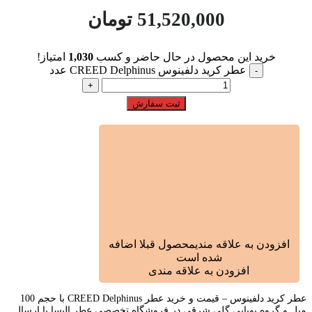
51,520,000
تومان
خرید این محصول در حال حاضر و کسب
1,030
امتیاز!
عطر کرید دلفینوس CREED Delphinus عدد
ثبت سفارش
افزودن به علاقه مندی
محصول قبلا اضافه
شده است
افزودن به علاقه مندی
عطر کرید دلفینوس – قیمت و خرید عطر CREED Delphinus با حجم 100
میل و گروه بویایی گلی شرقی در فروشگاه تخصصی عطر الیسا با ارسال