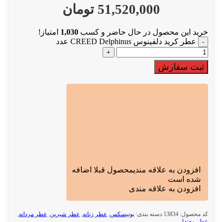
51,520,000
تومان
خرید این محصول در حال حاضر و کسب
1,030
امتیاز!
عطر کرید دلفینوس CREED Delphinus عدد
ثبت سفارش
افزودن به علاقه مندی
محصول قبلا اضافه
شده است
افزودن به علاقه مندی
کد محصول:
13834
دسته بندی:
یونیسکس
,
عطر زنانه
,
عطر شیرین
,
عطر مردانه
,
عطر معتدل