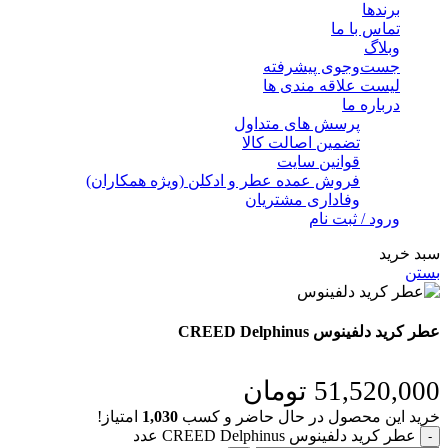
برندها
تماس با ما
وبلاگ
جست‌وجوی پیشرفته
لیست علاقه مندی ها
درباره ما
پرسش های متداول
تضمین اصالت کالا
قوانین سایت
فروش عمده عطر و ادکلن (ویژه همکاران)
وفاداری مشتریان
ورود / ثبت نام
سبد خرید
بستن
عطر کرید دلفینوس CREED Delphinus
51,520,000
تومان
خرید این محصول در حال حاضر و کسب
1,030
امتیاز!
عطر کرید دلفینوس CREED Delphinus عدد