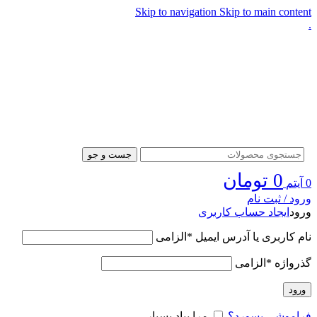
Skip to navigation
Skip to main content
.
جست و جو
0
تومان
0
آیتم
ورود / ثبت نام
ورود
ایجاد حساب کاربری
نام کاربری یا آدرس ایمیل
*
الزامی
گذرواژه
*
الزامی
ورود
فراموشی پسورد؟
مرا بیاد بسپار