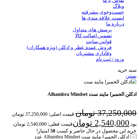
تماس با ما
وبلاگ
جست‌وجوی پیشرفته
لیست علاقه مندی ها
درباره ما
پرسش های متداول
تضمین اصالت کالا
قوانین سایت
فروش عمده عطر و ادکلن (ویژه همکاران)
وفاداری مشتریان
ورود / ثبت نام
سبد خرید
بستن
ادکلن الحمبرا مایند ست Alhambra Mindset
37,250,000
تومان
قیمت اصلی: 37,250,000 تومان
2,540,000
تومان
بود.
قیمت فعلی: 2,540,000 تومان.
خرید این محصول در حال حاضر و کسب
50
امتیاز!
ادکلن الحمبرا مایند ست Alhambra Mindset عدد