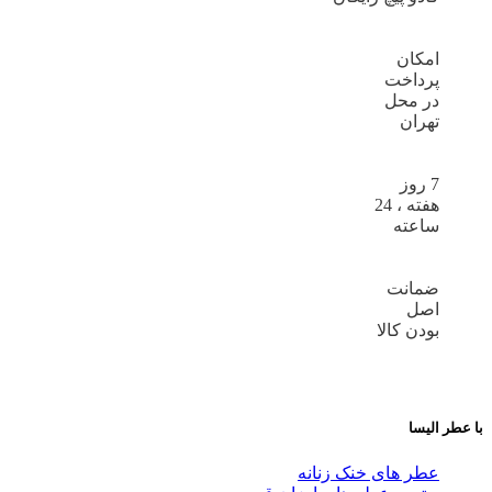
امکان
پرداخت
در محل
تهران
7 روز
هفته ، 24
ساعته
ضمانت
اصل
بودن کالا
با عطر الیسا
عطر های خنک زنانه