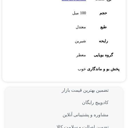
حجم
100 میل
طبع
معتدل
رایحه
شیرین
گروه بویایی
معطر
پخش بو و ماندگاری
خوب
تضمین بهترین قیمت بازار
کادوپیچ رایگان
مشاوره و پشتیبانی آنلاین
تضمین اصالت و سلامت کالا