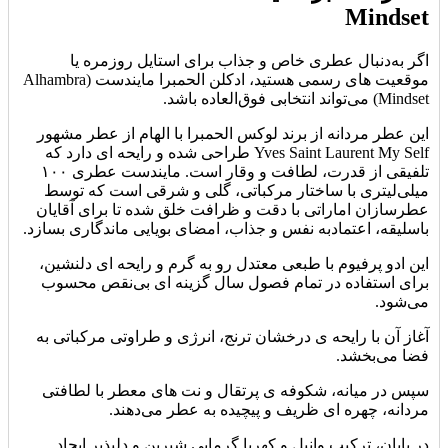
Mindset
اگر به‌دنبال عطری خاص و جذاب برای استایل روزمره یا
موقعیت‌ های رسمی هستید، ادکلن الحمبرا مایندست (Alhambra
Mindset) می‌تواند انتخابی فوق‌العاده باشد.
این عطر مردانه از برند لوکس الحمبرا با الهام از عطر مشهور
Yves Saint Laurent My Self طراحی شده و رایحه‌ ای دارد که
تلفیقی از قدرت، لطافت و وقار است. مایندست عطری ۱۰۰
میلی‌لیتری با ساختار مرکباتی، گلی و شرقی است که توسط
عطرسازان اماراتی با دقت و ظرافت خلق شده تا برای آقایان
با‌سلیقه، اعتمادبه‌ نفس و جذاب، امضای بویایی ماندگاری بسازد.
این ادو پرفیوم با طبعی معتدل رو به گرم و رایحه‌ ای دلنشین،
برای استفاده در تمام فصول سال گزینه‌ ای بی‌نقص محسوب
می‌شود.
آغاز آن با رایحه‌ ی درخشان ترنج، انرژی و طراوتی مرکباتی به
فضا می‌بخشد.
سپس در میانه، شکوفه‌ ی پرتقال و نت‌ های معطر با لطافتی
مردانه، چهره‌ ای ظریف و پیچیده به عطر می‌دهند.
در پایان، ترکیب وانیل و کهربا گرمایی شیرین و دلپذیر ایجاد