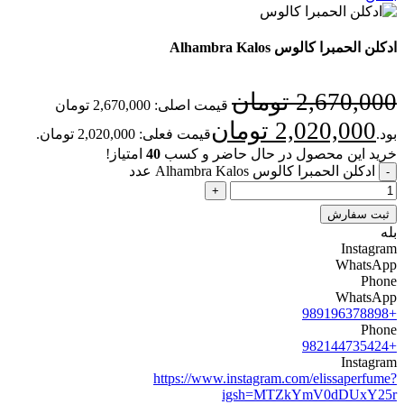
ادکلن الحمبرا کالوس Alhambra Kalos
2,670,000
تومان
قیمت اصلی: 2,670,000 تومان
2,020,000
تومان
بود.
قیمت فعلی: 2,020,000 تومان.
خرید این محصول در حال حاضر و کسب
40
امتیاز!
ادکلن الحمبرا کالوس Alhambra Kalos عدد
ثبت سفارش
بله
Instagram
WhatsApp
Phone
WhatsApp
+989196378898
Phone
+982144735424
Instagram
https://www.instagram.com/elissaperfume?
igsh=MTZkYmV0dDUxY25r