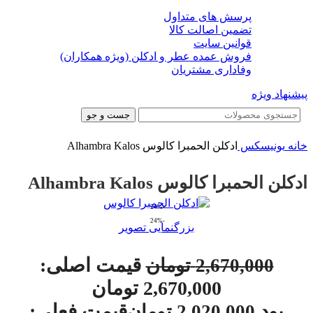
پرسش های متداول
تضمین اصالت کالا
قوانین سایت
فروش عمده عطر و ادکلن (ویژه همکاران)
وفاداری مشتریان
پیشنهاد ویژه
جست و جو
خانه
یونیسکس
ادکلن الحمبرا کالوس Alhambra Kalos
ادکلن الحمبرا کالوس Alhambra Kalos
-24%
-24%
بزرگنمایی تصویر
قیمت اصلی:
2,670,000
تومان
2,670,000 تومان
بود.
قیمت فعلی:
2,020,000
تومان