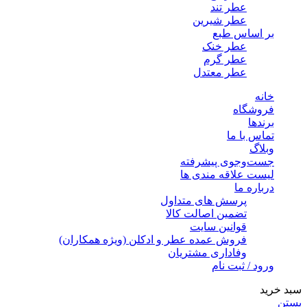
عطر تند
عطر شیرین
بر اساس طبع
عطر خنک
عطر گرم
عطر معتدل
خانه
فروشگاه
برندها
تماس با ما
وبلاگ
جست‌وجوی پیشرفته
لیست علاقه مندی ها
درباره ما
پرسش های متداول
تضمین اصالت کالا
قوانین سایت
فروش عمده عطر و ادکلن (ویژه همکاران)
وفاداری مشتریان
ورود / ثبت نام
سبد خرید
بستن