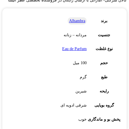
کالان شرکتی- اماراتی با ارسال رایگان در فروشگاه تخصصی عطر الیسا
برند
Alhambra
جنسیت
مردانه – زنانه
نوع غلظت
Eau de Parfum
حجم
100 میل
طبع
گرم
رایحه
شیرین
گروه بویایی
شرقی ادویه ای
پخش بو و ماندگاری
خوب