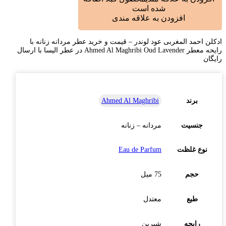
شده است
افزودن به علاقه مندی
ادکلن احمد المغربی عود لوندر – قیمت و خرید عطر مردانه زنانه با
رایحه معطر Ahmed Al Maghribi Oud Lavender در عطر الیسا با ارسال
رایگان
برند
Ahmed Al Maghribi
جنسیت
مردانه – زنانه
نوع غلظت
Eau de Parfum
حجم
75 میل
طبع
معتدل
رایحه
شیرین