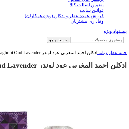
تضمین اصالت کالا
قوانین سایت
فروش عمده عطر و ادکلن (ویژه همکاران)
وفاداری مشتریان
پیشنهاد ویژه
جست و جو
خانه
عطر زنانه
ادکلن احمد المغربی عود لوندر Ahmed Al Maghribi Oud Lavender
ادکلن احمد المغربی عود لوندر Ahmed Al Maghribi Oud Lavender
-18%
-18%