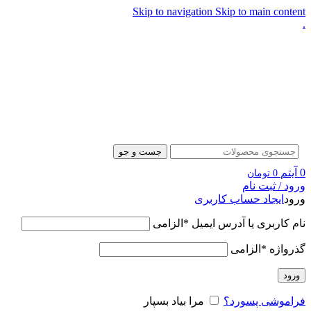
Skip to navigation
Skip to main content
.
جست و جو
0
آیتم
0
تومان
ورود / ثبت نام
ورود
ایجاد حساب کاربری
نام کاربری یا آدرس ایمیل
*
الزامی
گذرواژه
*
الزامی
ورود
فراموشی پسورد؟
مرا بیاد بسپار