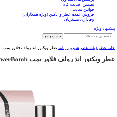
تضمین اصالت کالا
قوانین سایت
فروش عمده عطر و ادکلن (ویژه همکاران)
وفاداری مشتریان
پیشنهاد ویژه
جست و جو
خانه
عطر زنانه
عطر شیرین زنانه
عطر ویکتور اند رولف فلاور بمب Viktor&Rolf FlowerBomb
عطر ویکتور اند رولف فلاور بمب Viktor&Rolf FlowerBomb
-31%
-31%