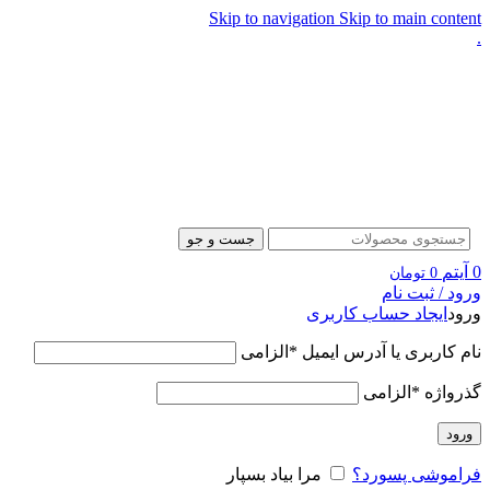
Skip to navigation
Skip to main content
.
جست و جو
0
آیتم
0
تومان
ورود / ثبت نام
ورود
ایجاد حساب کاربری
نام کاربری یا آدرس ایمیل
*
الزامی
گذرواژه
*
الزامی
ورود
فراموشی پسورد؟
مرا بیاد بسپار