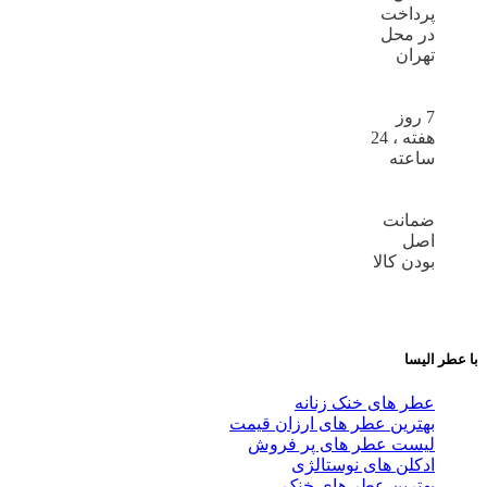
پرداخت
در محل
تهران
7 روز
هفته ، 24
ساعته
ضمانت
اصل
بودن کالا
با عطر الیسا
عطر های خنک زنانه
بهترین عطر های ارزان قیمت
لیست عطر های پر فروش
ادکلن های نوستالژی
بهترین عطر های خنک