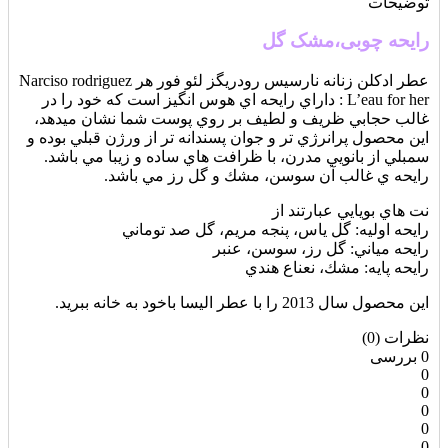
توضیحات
رایحه چوبی،مشک گل
عطر ادکلن زنانه نارسيس رودريگز لئو فور هر Narciso rodriguez
L’eau for her : داراي رايحه اي هوس انگيز است كه خود را در
غالب حجابي ظريف و لطيف بر روي پوست شما نشان ميدهد،
اين محصول پرانرژي تر و جوان پسندانه تر از ورژن قبلي بوده و
سمبلي از بانويي مدرن، با ظرافت هاي ساده و زيبا مي باشد.
رايحه ي غالب آن سوسن، مشك و گل رز مي باشد.
نت هاي بويايي عبارتند از
رايحه اوليه: گل ياس، پنجه مريم، گل صد توماني
رايحه مياني: گل رز، سوسن، عنبر
رايحه پايه: مشك، نعناع هندي
این محصول سال 2013 را با عطر الیسا باخود به خانه ببرید.
نظرات (0)
0 بررسی
0
0
0
0
0