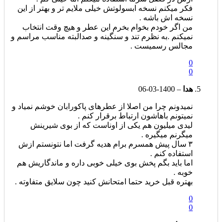
فکر میکنم نسخه ابسولوتش خیلی ملایم تر و بهتر از این
نسخه اش باشه .
من اگر خودم بخوام بخرم این عطر و هیچ وقت انتخاب
نمیکنم .به نظرم تند و سنگینه و صدالبته مناسب مراسم و
مجالس رسمیست .
0
0
هدا
–
1400-03-06
نمیدونم چرا من اصلا از عطرهای پاکورابان خوشم نمیاد و
نمیتونم باهاشون ارتباط برقرار کنم .
لیدی میلیون هم یکی از اوناست که از بوی شیرینش
میگرنم میگیره .
۳ سال پیش همسرم برام هدیه گرفت اما نتونستم ازش
استفاده کنم .
اما باید بگم پخش بوی خیلی خوبی داره و ماندگاریش هم
خوبه .
بهتره قبل خرید حتما امتحانش کنید چون سلایق متفاوته .
0
0