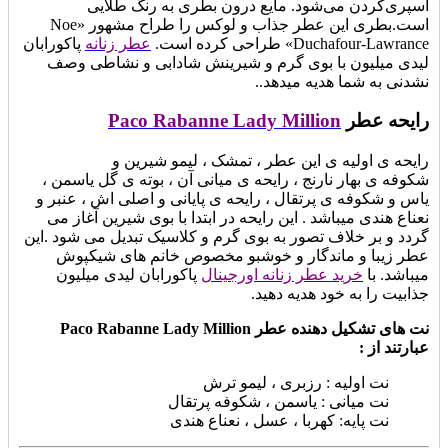
اسپری‌کردن می‌شود. مایع درون بطری به رنگ طلایی
است.بطری این عطر جذاب و لوکس را طراح مشهور «Noe
Duchafour-Lawrance» طراحی کرده است.
عطر زنانه
پاکورابان
لیدی میلیون با بوی گرم و شیرینش شادابی و نشاطی وصف
نشدنی به شما هدیه میدهد..
رایحه عطر
Paco Rabanne Lady Million
رایحه ی اولیه ی این عطر ، تمشک ، لیمو شیرین و
شکوفه ی بهار نارنج ، رایحه ی میانی آن ، بوته ی گل یاسمن ،
یاس و شکوفه ی پرتقال ، رایحه ی پایانی و اصلی اش ، عنبر و
نعناع هندی میباشد . این رایحه در ابتدا با بوی شیرین آغاز می
گردد و بر خلاف تصور به بوی گرم و کلاسیک تبدیل می شود .این
عطر زیبا و ماندگار و خوشبو مخصوص خانم های شیکپوش
میباشد. با
خرید عطر زنانه اورجینال
پاکورابان لیدی میلیون
جذابیت را به خود هدیه دهید.
نت های تشکیل دهنده عطر Paco Rabanne Lady Million
عبارتند از :
نت اولیه : رزبری ، لیمو ترش
نت میانی : یاسمن ، شکوفه پرتقال
نت پایه: کهربا ، عسل ، نعناع هندی