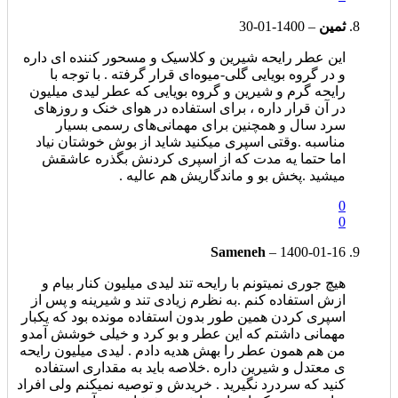
ثمين
–
1400-01-30
اين عطر رایحه شیرین و کلاسیک و مسحور کننده ای داره
و در گروه بویایی گلی-میوه‌ای قرار گرفته . با توجه با
رایحه گرم و شیرین و گروه بویایی که عطر لیدی میلیون
در آن قرار داره ، برای استفاده در هوای خنک و روزهای
سرد سال و همچنین برای مهمانی‌های رسمی بسیار
مناسبه .وقتی اسپری میکنید شاید از بوش خوشتان نیاد
اما حتما یه مدت که از اسپری کردنش بگذره عاشقش
میشید .پخش بو و ماندگاریش هم عالیه .
0
0
Sameneh
–
1400-01-16
هیچ جوری نمیتونم با رایحه تند لیدی میلیون کنار بیام و
ازش استفاده کنم .به نظرم زیادی تند و شیرینه و پس از
اسپری کردن همین طور بدون استفاده مونده بود که یکبار
مهمانی داشتم که این عطر و بو کرد و خیلی خوشش آمدو
من هم همون عطر را بهش هدیه دادم . لیدی میلیون رایحه
ی معتدل و شیرین داره .خلاصه باید به مقداری استفاده
کنید که سردرد نگیرید . خریدش و توصیه نمیکنم ولی افراد