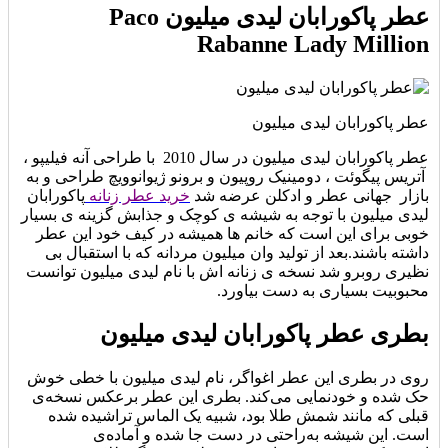
عطر پاکورابان لیدی میلیون Paco
Rabanne Lady Million
عطر پاکورابان لیدی میلیون
عطر پاکورابان لیدی میلیون در سال 2010 با طراحی آنه فیلیپو ،
آتریس پیگوئت ، دومینیک روپیون و برونو ژیوانوویچ طراحی و به
بازار جهانی عطر و ادکلن عرضه شد
خرید عطر زنانه
پاکورابان
لیدی میلیون با توجه به شیشه ی کوچک و جذابش گزینه ی بسیار
خوبی برای این است که خانم ها همیشه در کیف خود این عطر
داشته باشند.بعد از تولید وان میلیون مردانه که با استقبال بی
نظیری روبرو شد نسخه ی زنانه اش با نام لیدی میلیون توانست
محبوبیت بسیاری به دست بیاورد.
بطری عطر پاکورابان لیدی میلیون
روی در بطری این عطر اغواگر، نام لیدی میلیون با خطی خوش
حک شده و خودنمایی می‌کند. بطری این عطر برعکس نسخه‌ی
قبلی که مانند شمش طلا بود، شبیه یک الماس تراشیده شده
است. این شیشه به‌راحتی در دست جا شده و آماده‌ی