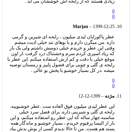
زیادی هستند که از رایحه اش خوششان می آید .
0
0
Marjan
–
1399-12-25
عطر پاکورابان لیدی میلیون ، رایحه ای شیرین و گرمی
داره .من میگرن دارم و با بوهای تند خیلی اذیت میشم
وقتی این عطر و خریدم خیلی دوسش داشتم ولی یک بار
که زیاد اسپری کردم سرم وحشتناک درد گرفت .از اون
موقع خیلی با دقت و کم ازش استفاده میکنم .این عطر با
رایحه ی گلی و چوبی برای فصول پاییز و زمستان توصیه
میشه .در کل بسیار خوشبو با پخش بو عالی .
0
0
مژده
–
1399-12-12
این عطر لیدی میلیون فوق العاده ست .عطر خوشبوییه.
رایحه ی گلی و شیرینی داره. برای فصل سرد خیلی
مناسبه.چهار ساله که این عطر رو استفاده میکنم، و این
بار از الیسا پرفیوم خریدم ، بسیار خوشبو و ماندگار.همه
پسند هم هست. من تا حالا ندیدم کسی از بوش بدش بیاد