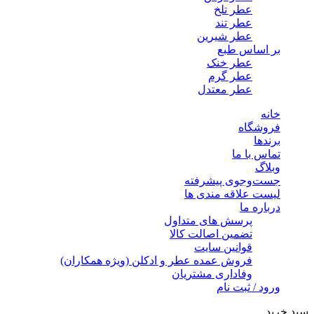
عطر تلخ
عطر تند
عطر شیرین
بر اساس طبع
عطر خنک
عطر گرم
عطر معتدل
خانه
فروشگاه
برندها
تماس با ما
وبلاگ
جست‌وجوی پیشرفته
لیست علاقه مندی ها
درباره ما
پرسش های متداول
تضمین اصالت کالا
قوانین سایت
فروش عمده عطر و ادکلن (ویژه همکاران)
وفاداری مشتریان
ورود / ثبت نام
سبد خرید