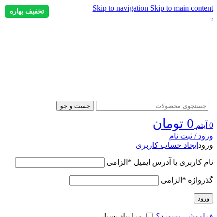
Skip to navigation
Skip to main content
تخفیف بهاره
.
جست و جو
0
تومان
0
آیتم
ورود / ثبت نام
ورود
ایجاد حساب کاربری
نام کاربری یا آدرس ایمیل
*
الزامی
گذرواژه
*
الزامی
ورود
فراموشی پسورد؟
مرا بیاد بسپار