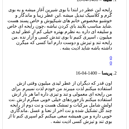
رایحه این عطر در ابتدا با بوی شیرین آغاز میشه و به بوی
گرم و کلاسیک تبدیل میشه .این عطر زیبا و ماندگار و
خوشبو مخصوص خانم های شیکپوش و خاص پسند هست
.شاید مناسب بلایند بای کردن نباشه ،چون رایحه ای خاص
و سلیفه ای داره .به نظرم بهتره خیلی کم از عطر لیدی
میلیون ، اسپری کنیم تا بوی تندش کسی و آزار نده .من
رایحه تند و تیزش و دوست دارم اما کسی که میگرن
داشته باشه شاید اذیت بشه .
0
0
پریسا
–
1400-04-16
اون قدر که دیگران از عطر لیدی میلیون وقتی ازش
استفاده میکنم لذت میبرند من خودم لذت نمیبرم .برای
من رایحه ای معمولی و تند و تیزی داره اما هر بار ازش
استفاده میکنم بازخوردهای خیلی خوبی میگرم ازش .نت
اولش شامل مرکبات و تمشک هست و نت دوم از رایحه
چند گل تشکیل شده و نت اخر از نعنا و عسل .ماندگاری
خوبی داره و من همیشه سعی میکنم کم اسپری کنم تا از
بوی تند و تیزش کسی اذیت نشه .