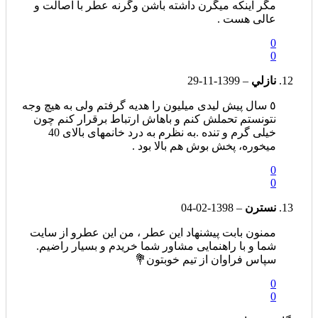
مگر اینکه میگرن داشته باشن وگرنه عطر با اصالت و
عالی هست .
0
0
نازلي
–
1399-11-29
٥ سال پیش لیدی میلیون را هدیه گرفتم ولی به هیچ وجه
نتونستم تحملش کنم و باهاش ارتباط برقرار کنم چون
خیلی گرم و تنده .به نظرم به درد خانمهای بالای 40
میخوره، پخش بوش هم بالا بود .
0
0
نسترن
–
1398-02-04
ممنون بابت پیشنهاد این عطر ، من این عطرو از سایت
شما و با راهنمایی مشاور شما خریدم و بسیار راضیم.
سپاس فراوان از تیم خوبتون💐
0
0