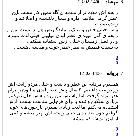
مهشاد
–
1400-02-23
رایحه اش ملایم تر از نسخه ی گلد همین کار هست .این
عطر گرمی ملایمی داره و بسیار دلنشینه و اصلا تند و
زننده نیست .
بوش خیلی خاص و شیک و ماندگاریش هم بد نیست .من از
رایحه ی گلی-میوه‌ای عطر لیدی میلیون خیلی لذت میبرم
و در فصل زمستان خیلی ازش استفاده میکنم .
به نسبت قیمتش به نظر عطر خوب و مناسبی هست .
0
0
پروانه
–
1400-02-12
همسرم مردانه این عطر و داشت و خیلی هردو رایحه اش
رو دوست داشتیم. ۲ سال پیش عطر لیدی میلیون را برام
هدیه تولد گرفت .اما راستش من زیاد باهاش حال نمیکنم
.زیادی سنگین و تنده و برای هرجایی مناسب نیست .ازش
استفاده می‌کنم اما لذت زیادی نمیبرم .بازخوردهای خوبی
گرفتم چون بعد مدتی خیلی رایحه اش بهتر میشه و کمی
از اون تندیش کم میشه .
0
0