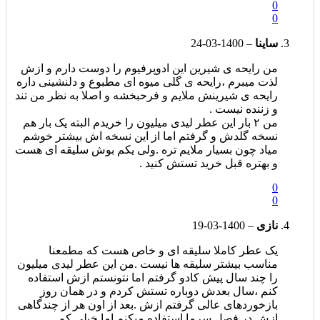
0
0
ساینا
–
1400-03-24
من رایحه ی شیرین این ادوپرفیوم را دوست دارم و ازش
لذت میبرم ،رایحه ی گلی میوه ای مطبوع و دلنشینی داره
رایحه ی شیرینش ملایم و فرحبخشه و اصلا به نظر من تند
و زننده نیست .
من ۲ بار این عطر لیدی میلیون را خریدم البته یک بار هم
نسخه گلدش و گرفتم اما از این نسخه اش بیشتر خوشم
میاد چون بسیار ملایم تره .ولی یکم بوش سلیقه ای هست
و بهتره قبل خرید تستش کنید .
0
0
نازی
–
1400-03-19
یک عطر کاملا سلیقه ای و خاص هست که مطمعنا
مناسب بیشتر سلیقه ها نیست .من این عطر لیدی میلیون
را چند سال پیش کادو گرفتم اما نتونستم ازش استفاده
کنم ،سال بعدش دوباره تستش کردم و در همان روز
بازخوردهای عالی گرفتم ازش .بعد از اون هر از چندگاهی
ازش در فصل سرما استفاده میکنم اما خیلی کم .