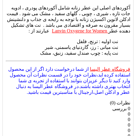
آکوردهای اصلی این عطر زنانه شامل آکوردهای پودری ، ادویه
جات تازه ، شیری ، چوبی ، گلهای سفید ، مشک می شود . قیمت
ادکلن لانوین اکسیژن زنانه با توجه به رایحه ی جذاب و دلنشینش
بسیار مقرون به صرفه و اقتصادی می باشد . نت های تشکیل
دهنده عطر
Lanvin Oxygene for Women
عبارتند از :
نت اولیه : ترنج، فلفل
نت میانی : رز، گاردنیای یاسمنی، شیر
نت پایه : چوب صندل سفید، زنبق، مشک
فروشگاه عطر الیسا
از شما درخواست دارد اگر از این محصول
استفاده کرده اید،نظرات خود را در قسمت نظرات آن محصول
وارد کنید تا دیگر عزیزان بتوانند با استفاده از تجربه ی شما
انتخاب بهتری داشته باشند.در فروشگاه عطر الیسا به دنبال
عطر و ادکلن اصل،ارجینال با مناسبترین قیمت باشید.
نظرات (0)
0 بررسی
0
0
0
0
0