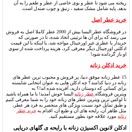
ریخته می شود تا عطر و بوی خاصی از عطر و طعم را به آن
بدهد. پایه شامل مشک سفید ، زنبق و چوب صندل است.
خرید عطر اصل
در فروشگاه عطر الیسا بیش از 2000 عطر کاملا اصل به فروش
می رسد که برای آن ها ترتیبی اتخاذ شده، تا در صورتی که
خریدار با عطری غیر اورجینال مواجه شد، یا اینکه با این قیمت
ادکلنی اورجینال دیگر معرفی کرد، هزینه پرداخت شده از سوی
او باز گردانده شود!
خرید ادکلن زنانه
15 عطر زنانه موفق دنیا، پر فروش و محبوب ترین عطر های
زنانه در دنیا کدامند؟ چه ادکلن هایی به عنوان انتخابی شایسته
برای کسانی که دوستان دارید، آفریده شده اند!؟ به
ویترین فروشگاه
عطر زنانه
الیسا خوش آمدید! با ما همراه باشید
تا لوکس ترین ویترین عطر های زنانه خود را به شما معرفی کنیم
و طبق تمایل خود نسبت ویژگی های منحصر به فرد هر عطر،
مثل ظاهر آن، رایحه های آن و طبع آن، اقدام به
خرید عطر
زنانه
مورد علاقه خود بطور مستقیم کنید.
ادکلن لانوین اکسیژن زنانه با رایحه ی گلهای دریایی