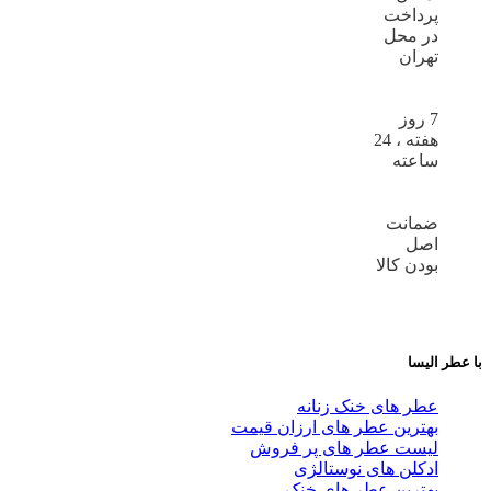
پرداخت
در محل
تهران
7 روز
هفته ، 24
ساعته
ضمانت
اصل
بودن کالا
با عطر الیسا
عطر های خنک زنانه
بهترین عطر های ارزان قیمت
لیست عطر های پر فروش
ادکلن های نوستالژی
بهترین عطر های خنک