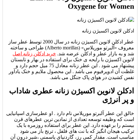
Oxygene for Women
ادکلن لانوین اکسیژن زنانه
عطر ادکلن لانوین اکسیژن زنانه در سال 2000 توسط عطر ساز
معروف «آلبرتو موریلاس» (Alberto morillas) طراحی و ساخته
شد و به بازار عطر و ادکلن عرضه شد.
خرید ادکلن زنانه اصل
لانوین اکسیژن با رایحه ی خنک برای استفاده در بهار و تابستان
پیشنهاد می شود . این عطر زنانه معادل 75 میل حجم دارد و
غلظت آن ادوپرفیوم می باشد . این محصول ملایم و خنک یادآور
نفس کشیدن در هوای پاک جنگل می باشد.
ادکلن لانوین اکسیژن زنانه عطری شاداب
و پر انرژی
خالق این عطر آلبرتو موریلاس نام دارد .
او عطرسازی اسپانیایی
است که وظیفه توسعه تعدادی از نمادین ترین عطرهای قرن
بیستم را برعهده دارد.
این عطر برای استفاده روزمره با یک
ترکیب هیجان انگیز که با نت های فلفل ، ترنج باز می شود
مناسب است. مقدار کمی رز، گاردنیای یاسمنی ،شیر درون آن