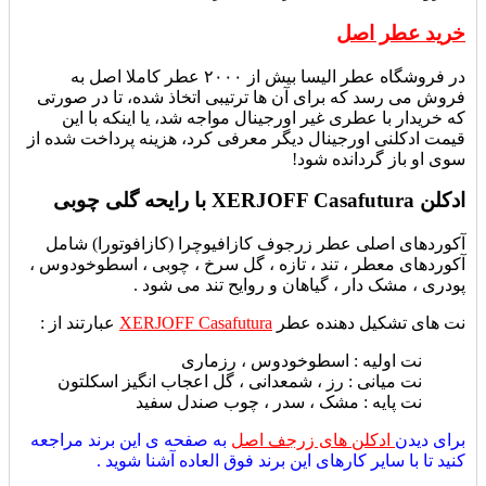
خرید عطر اصل
در فروشگاه عطر الیسا بیش از ۲۰۰۰ عطر کاملا اصل به
فروش می رسد که برای آن ها ترتیبی اتخاذ شده، تا در صورتی
که خریدار با عطری غیر اورجینال مواجه شد، یا اینکه با این
قیمت ادکلنی اورجینال دیگر معرفی کرد، هزینه پرداخت شده از
سوی او باز گردانده شود!
ادکلن XERJOFF Casafutura با رایحه گلی چوبی
آکوردهای اصلی عطر زرجوف کازافیوچرا (کازافوتورا) شامل
آکوردهای
معطر ، تند ، تازه ، گل سرخ ، چوبی ، اسطوخودوس ،
پودری ، مشک دار ، گیاهان و روایح تند می شود .
نت های تشکیل دهنده عطر
XERJOFF Casafutura
عبارتند از :
نت اولیه : اسطوخودوس ، رزماری
نت میانی : رز ، شمعدانی ، گل اعجاب انگیز اسکلتون
نت پایه : مشک ، سدر ، چوب صندل سفید
برای دیدن
ادکلن های زرجف اصل
به صفحه ی این برند مراجعه
کنید تا با سایر کارهای این برند فوق العاده آشنا شوید .