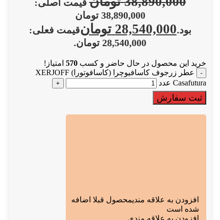
38,890,000
تومان
قیمت اصلی:
38,890,000 تومان
28,540,000
تومان
بود.
قیمت فعلی:
28,540,000 تومان.
خرید این محصول در حال حاضر و کسب
570
امتیاز!
عطر زرجوف کاسافیوچرا (کاسافوتورا) XERJOFF
Casafutura عدد
ثبت سفارش
افزودن به علاقه مندی
محصول قبلا اضافه
شده است
افزودن به علاقه مندی