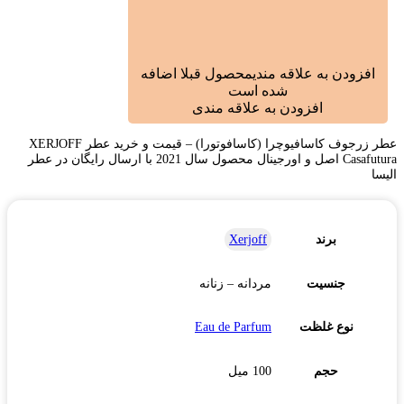
افزودن به علاقه مندی
محصول قبلا اضافه
شده است
افزودن به علاقه مندی
عطر زرجوف کاسافیوچرا (کاسافوتورا) – قیمت و خرید عطر XERJOFF
Casafutura اصل و اورجینال محصول سال 2021 با ارسال رایگان در عطر
الیسا
برند
Xerjoff
جنسیت
مردانه – زنانه
نوع غلظت
Eau de Parfum
حجم
100 میل