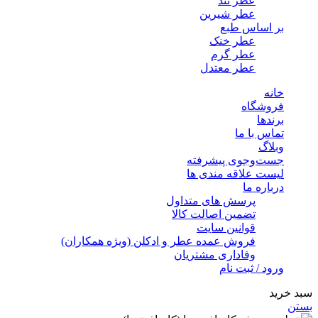
عطر تند
عطر شیرین
بر اساس طبع
عطر خنک
عطر گرم
عطر معتدل
خانه
فروشگاه
برندها
تماس با ما
وبلاگ
جست‌وجوی پیشرفته
لیست علاقه مندی ها
درباره ما
پرسش های متداول
تضمین اصالت کالا
قوانین سایت
فروش عمده عطر و ادکلن (ویژه همکاران)
وفاداری مشتریان
ورود / ثبت نام
سبد خرید
بستن