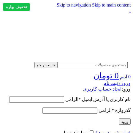
Skip to navigation
Skip to main content
تخفیف بهاره
.
جست و جو
0
تومان
0
آیتم
ورود / ثبت نام
ورود
ایجاد حساب کاربری
نام کاربری یا آدرس ایمیل
*
الزامی
گذرواژه
*
الزامی
ورود
فراموشی پسورد؟
مرا بیاد بسپار