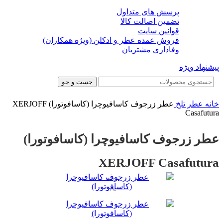
پرسش های متداول
تضمین اصالت کالا
قوانین سایت
فروش عمده عطر و ادکلن (ویژه همکاران)
وفاداری مشتریان
پیشنهاد ویژه
جست و جو
خانه
عطر تلخ
عطر زرجوف کاسافیوچرا (کاسافوتورا) XERJOFF
Casafutura
عطر زرجوف کاسافیوچرا (کاسافوتورا)
XERJOFF Casafutura
-27%
-27%