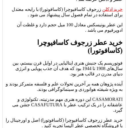
خرید ادکلن
زرجوف کاسافیوچرا (کاسافوتورا) با رایحه معتدل
برای استفاده در تمام فصول سال پیشنهاد می شود .
این عطر یونیسکس معادل 100 میل حجم دارد و غلظت آن
ادوپرفیوم می باشد .
خرید عطر زرجوف کاسافیوچرا
(کاسافوتورا)
فوتوریسم یک جنبش هنری ایتالیایی در اوایل قرن بیستم، بین
سال‌های 1908 تا 1944 بود که هدف آن جذب پویایی و انرژی
دنیای مدرن در قالب هنر بود.
آینده پژوهان همه بر آخرین تحولات علم و فلسفه متمرکز بودند و
به ویژه شیفته هوانوردی و سینماتوگرافی بودند.
CASAMORATI این دوره هنری مهم مدرنیته، تکنولوژی و
عاشقانه را در یک ترکیب عطر با CASAFUTURA جشن می
گیرد.
خرید عطر زرجوف کاسافیوچرا (کاسافوتورا) اصل و اورجینال را
با فروشگاه تخصصی عطر الیسا تجربه کنید .