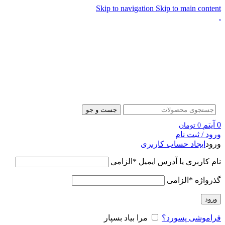
Skip to navigation
Skip to main content
.
جست و جو
0
آیتم
0
تومان
ورود / ثبت نام
ورود
ایجاد حساب کاربری
نام کاربری یا آدرس ایمیل
*
الزامی
گذرواژه
*
الزامی
ورود
فراموشی پسورد؟
مرا بیاد بسپار