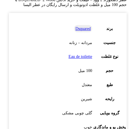
حجم 100 میل و غلظت ادوتویلت و ارسال رایگان در عطر الیسا
برند
Dsquared
جنسیت
مردانه – زنانه
نوع غلظت
Eau de toilette
حجم
100 میل
طبع
معتدل
رایحه
شیرین
گروه بویایی
گلی چوبی مشکی
پخش بو و ماندگاری
خوب