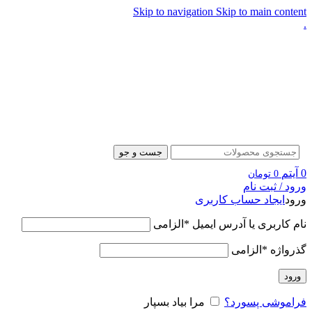
Skip to navigation
Skip to main content
.
جست و جو
0
آیتم
0
تومان
ورود / ثبت نام
ورود
ایجاد حساب کاربری
نام کاربری یا آدرس ایمیل
*
الزامی
گذرواژه
*
الزامی
ورود
فراموشی پسورد؟
مرا بیاد بسپار