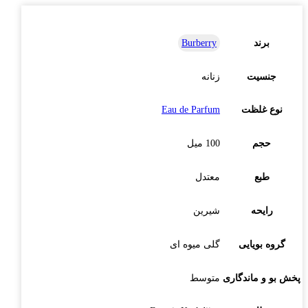
برند
Burberry
جنسیت
زنانه
نوع غلظت
Eau de Parfum
حجم
100 میل
طبع
معتدل
رایحه
شیرین
گروه بویایی
گلی میوه ای
پخش بو و ماندگاری
متوسط