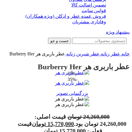
تضمین اصالت کالا
قوانین سایت
فروش عمده عطر و ادکلن (ویژه همکاران)
وفاداری مشتریان
پیشنهاد ویژه
جست و جو
خانه
عطر زنانه
عطر شیرین زنانه
عطر باربری هر Burberry Her
عطر باربری هر Burberry Her
-35%
-35%
بزرگنمایی تصویر
24,260,000
تومان
قیمت اصلی:
24,260,000 تومان بود.
15,770,000
تومان
قیمت
فعلی: 15,770,000 تومان.