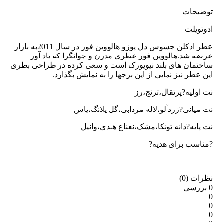
توضیحات
ادوتویلت
عطر ادکلن جسوس دل پوزو هالووین فور در سال 2011به بازار
عرضه شد.هالووین فور عطری مدرن و جوانگرا که یاد آور
ساختمان های بلند نیویورک است و سعی کرده در طراحی بطری
این عطر نیز نمایی از این برجها را به نمایش بگذارد.
نت اولیه?پرتقال،ترنج،رز
نت میانی?زردآلو،لاله مردابی،گل یلانگ،یاس
نت پایه?دانه تونکا،مشک،نعناع هندی،وانیل
?مناسب برای هدیه?
نظرات (0)
0 بررسی
0
0
0