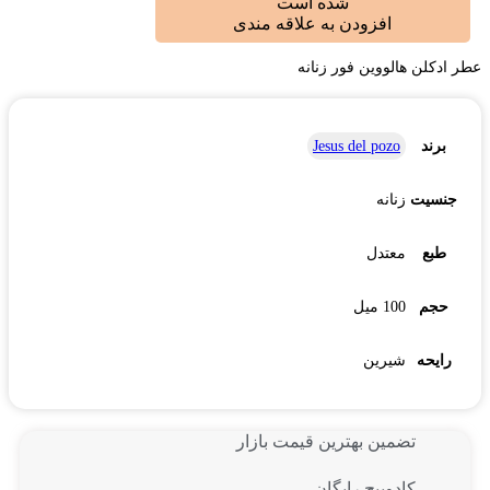
شده است
افزودن به علاقه مندی
عطر ادکلن هالووین فور زنانه
برند
Jesus del pozo
جنسیت
زنانه
طبع
معتدل
حجم
100 میل
رایحه
شیرین
تضمین بهترین قیمت بازار
کادوپیچ رایگان