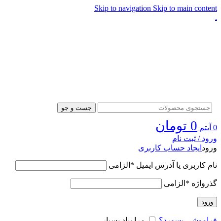
Skip to navigation
Skip to main content
.
جست و جو
0
تومان
0
آیتم
ورود / ثبت نام
ورود
ایجاد حساب کاربری
نام کاربری یا آدرس ایمیل
*
الزامی
گذرواژه
*
الزامی
ورود
فراموشی پسورد؟
مرا بیاد بسپار