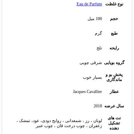
نوع غلظت
Eau de Parfum
حجم
100 میل
طبع
گرم
رایحه
تلخ
گروه بویایی
شرقی چوبی
پخش بو و
بسیار خوب
ماندگاری
عطار
Jacques Cavallier
سال عرضه
2018
نت های
لوبان ، رز ، شمعدانی ، روایح دودی، عود، تمشک ،
تشکیل
زعفران ، چوب درخت قان ، چوب عنبر
دهنده