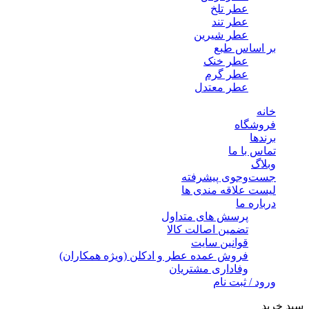
عطر تلخ
عطر تند
عطر شیرین
بر اساس طبع
عطر خنک
عطر گرم
عطر معتدل
خانه
فروشگاه
برندها
تماس با ما
وبلاگ
جست‌وجوی پیشرفته
لیست علاقه مندی ها
درباره ما
پرسش های متداول
تضمین اصالت کالا
قوانین سایت
فروش عمده عطر و ادکلن (ویژه همکاران)
وفاداری مشتریان
ورود / ثبت نام
سبد خرید