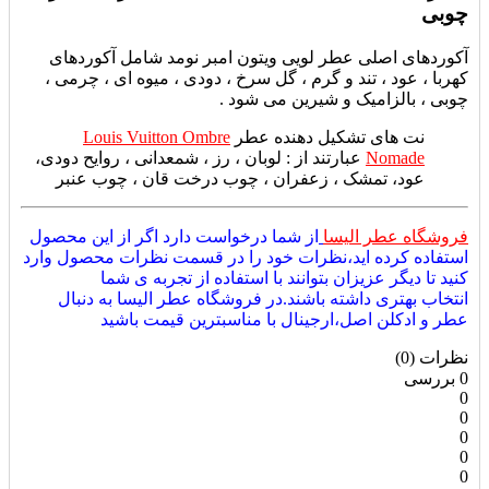
چوبی
آکوردهای اصلی عطر لویی ویتون امبر نومد شامل آکوردهای
کهربا ، عود ، تند و گرم ، گل سرخ ، دودی ، میوه ای ، چرمی ،
چوبی ، بالزامیک و شیرین می شود .
نت های تشکیل دهنده عطر
Louis Vuitton Ombre
Nomade
عبارتند از : لوبان ، رز ، شمعدانی ، روایح دودی،
عود، تمشک ، زعفران ، چوب درخت قان ، چوب عنبر
فروشگاه عطر الیسا
از شما درخواست دارد اگر از این محصول
استفاده کرده اید،نظرات خود را در قسمت نظرات محصول وارد
کنید تا دیگر عزیزان بتوانند با استفاده از تجربه ی شما
انتخاب بهتری داشته باشند.در فروشگاه عطر الیسا به دنبال
عطر و ادکلن اصل،ارجینال با مناسبترین قیمت باشید
نظرات (0)
0 بررسی
0
0
0
0
0