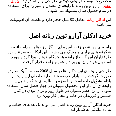
محصولات توسط لوئیجی کولانی طراحی و ارائه گردید .
خرید
عطر
آزارو توین زنانه با رایحه ی معتدل و شیرین برای استفاده
در تمام فصول سال پیشنهاد می شود .
این
ادکلن زنانه
معادل 80 میل حجم دارد و غلظت آن ادوتویلت
می باشد .
خرید ادکلن آزارو توین زنانه اصل
رایحه ی این عطر زنانه آمیزه ای از گل رز ، هلو ، بادام ، انبه ،
شکوفه های بهاری و مشک می باشد . این ادکلن به سرعت نزد
طرفداران این گونه از رایحه ها جایگاه خود را پیدا کرد و مورد
استقبال هواداران این برند و عموم جامعه قرار گرفت .
طراحی رایحه ی این ادکلن ها در سال 2008 توسط آنیک مناردو
صورت گرفت و به بازار عرضه شد . طیف اصلی این رایحه را
بادام تشکیل داده است و با توجه به تنالیته ی خنک و شیرین
رایحه ی آن ، از این محصول میتوان در چهار فصل سال استفاده
نمود . از این عطر میتوان در طول روز و برای بودن در کنار
همسر و فرزندان در خانه و محل کار بهره برد .
خرید ادکلن آزارو توین زنانه اصل می تواند یک هدیه ی جذاب و
به یاد ماندنی به شمار آید .