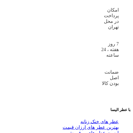
امکان
پرداخت
در محل
تهران
7 روز
هفته ، 24
ساعته
ضمانت
اصل
بودن کالا
با عطر الیسا
عطر های خنک زنانه
بهترین عطر های ارزان قیمت
لیست عطر های پر فروش