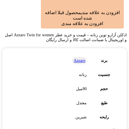
افزودن به علاقه مندی
محصول قبلا اضافه
شده است
افزودن به علاقه مندی
ادکلن آزارو توین زنانه – قیمت و خرید عطر Azzaro Twin for women اصل
و اوریجینال با ضمانت اصالت کالا و ارسال رایگان
برند
Azzaro
جنسیت
زنانه
حجم
80میل
طبع
معتدل
رایحه
شیرین