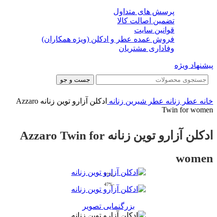
پرسش های متداول
تضمین اصالت کالا
قوانین سایت
فروش عمده عطر و ادکلن (ویژه همکاران)
وفاداری مشتریان
پیشنهاد ویژه
جست و جو
خانه
عطر زنانه
عطر شیرین زنانه
ادکلن آزارو توین زنانه Azzaro
Twin for women
ادکلن آزارو توین زنانه Azzaro Twin for
women
-47%
-47%
بزرگنمایی تصویر