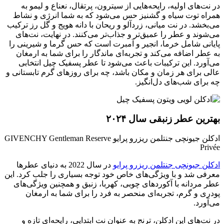
در نت‌های اولیه، رایحه‌هایی از سیترون، پرتقال، نعناع و لیمو به
همراه توت سیاه و گشنیز حس می‌شود که به شما انرژی و نشاط
می‌بخشد. در نت میانی، زردآلو و ریحان با دانه هویج و گل رز ترکیب
می‌شوند و عطر را عمیق‌تر و جذاب‌تر می‌کنند. در نهایت، نت‌های
پایانی شامل خرما، انجیر و آمبرت است که حس گرما و شیرینی را
به عطر اضافه می‌کند و تجربه‌ای ماندگار را برای شما به ارمغان
می‌آورد. این ترکیبات باعث می‌شود تا عطر پسفیک چیل انتخابی
عالی برای هر زمان و مکان باشد، چه برای روزهای گرم تابستانی و
چه برای شب‌های دل‌انگیز.
بهترین عطر زنبقی سال ۲۰۲۴
ادکلن جیونچی جنتلمن ریزرو پرایو GIVENCHY Gentleman Reserve
Privée
ادکلن جیونچی جنتلمن ریزرو پرایو
در سال 2022 به دنیای عطرها
معرفی شد و با ویژگی‌های خاص خود توجه بسیاری را جلب کرد. این
عطر مردانه با آکوردهای چوبی، کهربا، زنبق و همچنین ویژگی‌های
پودری و گرم، تجربه‌ای منحصر به فرد را برای شما به ارمغان
می‌آورد.
در نت‌های این ادکلن، ترنج به عنوان نت ابتدایی، رایحه‌ای تازه و