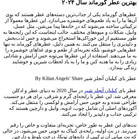
بهترین عطر گورماند سال ۲۰۲۴
عطرهای گورماند یکی از جذاب‌ترین دسته‌های عطر هستند که بوی
آن‌ها ما را به یاد طعم‌های خوشمزه می‌اندازد. این عطرها معمولاً از
ترکیباتی ساخته می‌شوند که در خانه‌ها پیدا می‌شن، مثل عسل،
وانیل، شکلات و میوه‌های مختلف. جالب اینجاست که این رایحه‌ها به
طور مستقیم از این خوراکی‌ها استخراج می‌شوند و حس لذت‌بخش
و دلپذیری را منتقل می‌کنند. به همین دلیل، عطرهای گورماند نه تنها
عطرهایی خوشبو، بلکه تجربه‌ای از طعم و بوی غذاهای خوشمزه را
به ما می‌دهند. استفاده از این عطرها می‌تونه حس آرامش و شادابی
زیادی را به ما هدیه کنن و ما را به یاد لحظات شیرین و خوشایند
زندگی بیندازد.
عطر بای کیلیان آنجلز شیر By Kilian Angels’ Share
عطر بای
کیلیان آنجلز شیر
در سال 2020 به دنیای عطر و ادکلن
معرفی شد. این عطر با رایحه‌ای گرم و شرقی، برای هر دو جنسیت
طراحی شده و به خوبی حس آرامش و لوکسی را منتقل می‌کند.
آکوردهای اصلی آن شامل چوب، ادویه، وانیل و دارچین هستند که
ترکیبی جذاب و دلپذیر را ایجاد می‌کنند.
نت‌های این عطر به طور خاص، تجربه‌ای متفاوت و خاص را رقم
می‌زنند. در نت اولیه، رایحه‌ی کنیاک به خوبی حس می‌شود، در حالی
که نت میانی آن ترکیبی از دانه‌های تونکا، درخت بلوط و دارچین