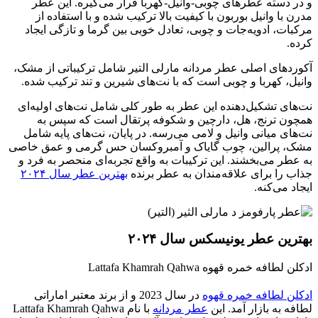
و در دسته عطرهای چوبی-وانیل-کهربا قرار می‌گیره. این عطر
مدرن با وانیل بوربون با کیفیت بالا ترکیب شده و با استفاده از
مرکبات، ادویه‌جات و چوبی، تعادل خوبی بین گرما و تازگی ایجاد
کرده.
آکوردهای اصلی عطر مردانه مارلی التیر شامل ترکیباتی از مشک،
وانیل، کهربا و چوبی است که با نت‌های شیرین و تند ترکیب شده.
نت‌های تشکیل‌دهنده این عطر به طور کلی شامل نت‌های اولیه‌ای
همچون ترنج، هل، دارچین و شکوفه پرتقال است که سپس به
نت‌های میانی وانیل و لامی می‌رسه. در پایان، نت‌های پایه شامل
مشک، پرالین، چوب گایاک و آمبروکسان حس گرمی و عمق خاصی
به عطر می‌بخشند. این ترکیبات به واقع تجربه‌ای منحصر به فرد و
جذاب را برای علاقه‌مندان به عطر برنده
بهترین عطر سال ۲۰۲۴
ایجاد می‌کنه.
بهترین عطر یونیسکس سال ۲۰۲۴
ادکلن لطافه خمره قهوه Lattafa Khamrah Qahwa
ادکلن لطافه خمره قهوه‌
در سال 2023 و از برند معتبر اماراتی
لطافه به بازار آمد. این
عطر مردانه
با نام Lattafa Khamrah Qahwa