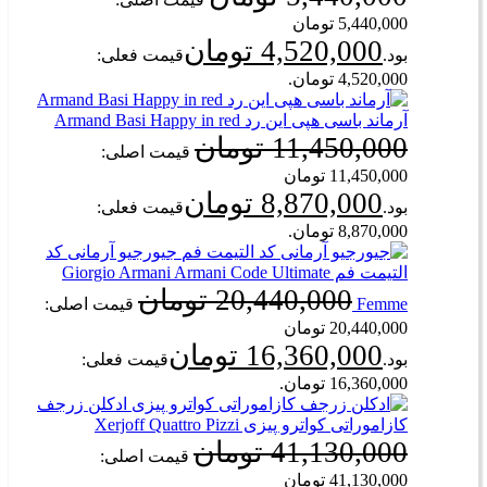
5,440,000 تومان
4,520,000
تومان
بود.
قیمت فعلی:
4,520,000 تومان.
آرماند باسی هپی این رد Armand Basi Happy in red
11,450,000
تومان
قیمت اصلی:
11,450,000 تومان
8,870,000
تومان
بود.
قیمت فعلی:
8,870,000 تومان.
جیورجیو آرمانی کد
التیمت فم Giorgio Armani Armani Code Ultimate
20,440,000
تومان
Femme
قیمت اصلی:
20,440,000 تومان
16,360,000
تومان
بود.
قیمت فعلی:
16,360,000 تومان.
ادکلن زرجف
کازاموراتی کواترو پیزی Xerjoff Quattro Pizzi
41,130,000
تومان
قیمت اصلی:
41,130,000 تومان