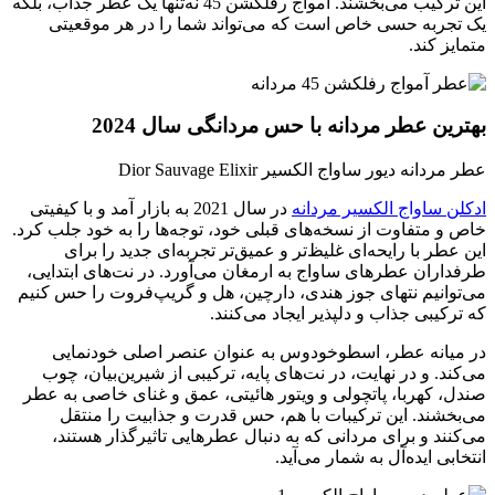
این ترکیب می‌بخشند. آمواج رفلکشن 45 نه‌تنها یک عطر جذاب، بلکه
یک تجربه حسی خاص است که می‌تواند شما را در هر موقعیتی
متمایز کند.
بهترین عطر مردانه با حس مردانگی سال 2024
عطر مردانه دیور ساواج الکسیر Dior Sauvage Elixir
ادکلن ساواج الکسیر مردانه
در سال 2021 به بازار آمد و با کیفیتی
خاص و متفاوت از نسخه‌های قبلی خود، توجه‌ها را به خود جلب کرد.
این عطر با رایحه‌ای غلیظ‌تر و عمیق‌تر تجربه‌ای جدید را برای
طرفداران عطرهای ساواج به ارمغان می‌آورد. در نت‌های ابتدایی،
می‌توانیم نتهای جوز هندی، دارچین، هل و گریپ‌فروت را حس کنیم
که ترکیبی جذاب و دلپذیر ایجاد می‌کنند.
در میانه عطر، اسطوخودوس به عنوان عنصر اصلی خودنمایی
می‌کند. و در نهایت، در نت‌های پایه، ترکیبی از شیرین‌بیان، چوب
صندل، کهربا، پاتچولی و ویتور هائیتی، عمق و غنای خاصی به عطر
می‌بخشند. این ترکیبات با هم، حس قدرت و جذابیت را منتقل
می‌کنند و برای مردانی که به دنبال عطرهایی تاثیرگذار هستند،
انتخابی ایده‌آل به شمار می‌آید.