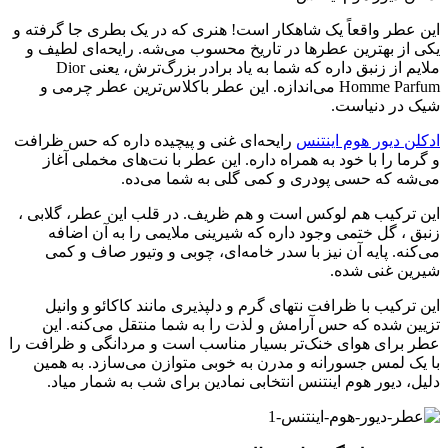
این عطر واقعاً یک شاهکار است! هنری که در یک بطری جا گرفته و
یکی از بهترین عطرها در تاریخ محسوب می‌شه. رایحه‌ای لطیف و
ملایم از زنبق داره که شما به یاد برادر بزرگ‌ترش، یعنی Dior
Homme Parfum می‌اندازه. این عطر باکلاس‌ترین عطر چرمی و
شیک در دنیاست.
ادکلن دیور هوم اینتنس
رایحه‌ای غنی و پیچیده داره که حس ظرافت
و گرما را با خود به همراه داره. این عطر با نت‌های مخملی آغاز
می‌شه که حسی پودری و کمی گلی به شما می‌ده.
این ترکیب هم لوکس است و هم ظریف. در قلب این عطر، گلابی ،
زنبق ، گل ختمی وجود داره که شیرینی ملایمی را به آن اضافه
می‌کنه. پایه آن نیز با سدر خامه‌ای، چوبی و وتیور صاف و کمی
شیرین غنی شده.
این ترکیب با ظرافت‌ نتهای گرم و دلپذیری مانند کاکائو و وانیل
تزیین شده که حس آرامش و لذت را به شما منتقل می‌کنه. این
عطر برای هوای خنک‌تر بسیار مناسب است و مردانگی و ظرافت را
با یک لمس جسورانه و مدرن به خوبی متوازن می‌سازد. به همین
دلیل، دیور هوم اینتنس انتخابی نمادین برای شب به شمار میاد.