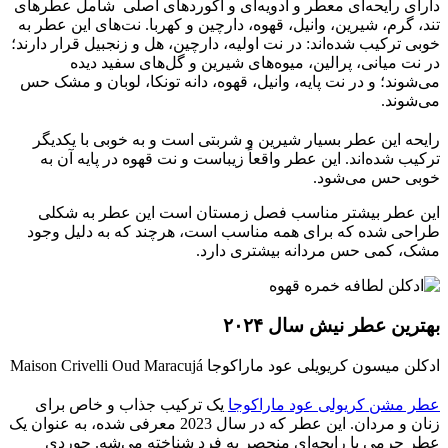
دارای رایحه‌ای معطر و ادویه‌ای و آکوردهای اصلی شامل عطرهای
تند، گرم، شیرین، وانیل، قهوه، دارچین و کهربا. نت‌های این عطر به
خوبی ترکیب شده‌اند: در نت اولیه، دارچین، هل و زنجبیل قرار دارند؛
در نت میانی، پرالین، میوه‌های شیرین و گل‌های سفید دیده
می‌شوند؛ و در نت پایه، وانیل، قهوه، دانه تونکا، لوبان و مشک حس
می‌شوند.
رایحه این عطر بسیار شیرین و شربتی است و به خوبی با یکدیگر
ترکیب شده‌اند. این عطر واقعاً زیباست و نت قهوه در پایه آن به
خوبی حس می‌شود.
این عطر بیشتر مناسب فصل زمستان است این عطر به شکلی
طراحی شده که برای همه مناسب است، هرچند که به دلیل وجود
مشک، کمی حس مردانه بیشتری دارد.
بهترین عطر نیش سال ۲۰۲۴
ادکلن میسون کریویلی عود ماراکوجا Maison Crivelli Oud Maracujá
عطر مشن کریولی عود ماراکوجا
یک ترکیب جذاب و خاص برای
زنان و مردان. این عطر که در سال 2023 معرفی شده، به عنوان یک
عطر چرمی با رایحه‌ای منحصر به فرد شناخته می‌شه. جوردی