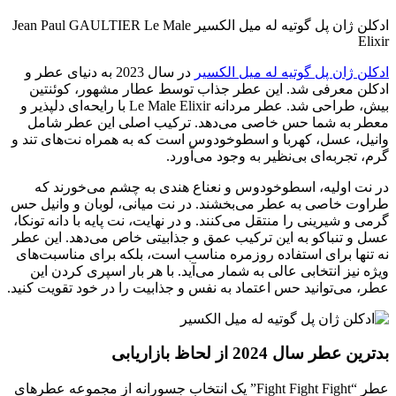
ادکلن ژان پل گوتیه له میل الکسیر Jean Paul GAULTIER Le Male
Elixir
ادکلن ژان پل گوتیه له میل الکسیر
در سال 2023 به دنیای عطر و
ادکلن معرفی شد. این عطر جذاب توسط عطار مشهور، کوئنتین
بیش، طراحی شد. عطر مردانه Le Male Elixir با رایحه‌ای دلپذیر و
معطر به شما حس خاصی می‌دهد. ترکیب اصلی این عطر شامل
وانیل، عسل، کهربا و اسطوخودوس است که به همراه نت‌های تند و
گرم، تجربه‌ای بی‌نظیر به وجود می‌آورد.
در نت اولیه، اسطوخودوس و نعناع هندی به چشم می‌خورند که
طراوت خاصی به عطر می‌بخشند. در نت میانی، لوبان و وانیل حس
گرمی و شیرینی را منتقل می‌کنند. و در نهایت، نت پایه با دانه تونکا،
عسل و تنباکو به این ترکیب عمق و جذابیتی خاص می‌دهد. این عطر
نه تنها برای استفاده روزمره مناسب است، بلکه برای مناسبت‌های
ویژه نیز انتخابی عالی به شمار می‌آید. با هر بار اسپری کردن این
عطر، می‌توانید حس اعتماد به نفس و جذابیت را در خود تقویت کنید.
بدترین عطر سال 2024 از لحاظ بازاریابی
عطر “Fight Fight Fight” یک انتخاب جسورانه از مجموعه عطرهای