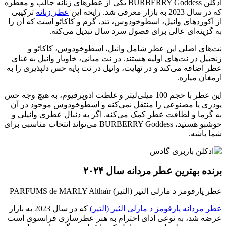
ادکلن BURBERRY Goddess یکی از عطرهای زنانه جالب و معطره
که در سال 2023 به بازار معرفی شد. رایحه این
عطر زنانه
ترکیبی
از آکوردهای وانیل، اسطوخودوس، تند، گرم و کاکائو است که آن را
به گزینه‌ای عالی برای فصول سرد سال تبدیل می‌کنه.
نت‌های اصلی این عطر شامل وانیل، اسطوخودوس، کاکائو و
زنجبیل در نت‌های اولیه هستند. در نت میانی، خاویار وانیل به غنای
عطر اضافه می‌کند و در نهایت، وانیل در نت پایه حس دلپذیری را به
ارمغان میاره.
این عطر با حجم 100 میلی‌لیتر و غلظت ادوپرفیوم، به هیچ وجه حس
پودری یا مصنوعی را منتقل نمی‌کنه و اسطوخودوس موجود در آن
به گرما و لطافت عطر کمک می‌کنه. اگر به دنبال عطری وانیلی و
خوشبو هستید، BURBERRY Goddess می‌تواند انتخاب مناسبی برای
شما باشه.
برنده بهترین عطر مردانه سال ۲۰۲۴
عطر پارفومز د مارلی الثیر (التیر) PARFUMS de MARLY Althaïr
عطر مردانه پارفومز د مارلی الثیر (التیر)
که در سال 2023 به بازار
عرضه شد، به نوعی ادای احترام به هنر عطرسازی فرانسوی است