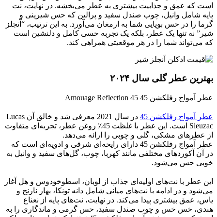
است که عمق و جذابیت بیشتری به عطر می‌بخشه. در نهایت، نت
پایه شامل وانیل، چوب صندل سفید و پرالین که حس شیرینی و
گرما را در حس بویایی شما به ارمغان می‌آورد. به این ترتیب، “آنجلز
شیر” نه تنها یک عطر، بلکه یک تجربه حسی کامل و دلنشین است
که می‌تواند شما را در هر موقعیتی همراهی کند.
بهترین عطر گلی سال ۲۰۲۴
عطر آمواج رفلکشن 45 Amouage Reflection 45
عطر آمواج رفلکشن 45
در سال 2021 معرفی شد و خالق آن Lucas
Sieuzac است. این عطر با غلظت 45٪ روغن عطر، تجربه‌ای متفاوت
از عطرهای مشکی، گلی و چوبی را ارائه می‌دهد.
عطر آمواج رفلکشن 45 دارای رایحه‌ای شرقی و ادویه‌ای است که
در آن آکوردهای مختلفی مانند کهربا، چوب، گل‌های سفید و وانیل به
خوبی حس می‌شود.
این عطر با نت‌های اولیه‌ای جذاب از لوبان، اسطوخودوس و هل آغاز
می‌شود و در ادامه با نت‌های میانی شامل دانه تونکا، بهار نارنج و
یاس، عمق بیشتری پیدا می‌کند. در نهایت، نت‌های پایه از نعناع
هندی، خس خس و چوب صندل سفید، حس گرمی و ماندگاری را به