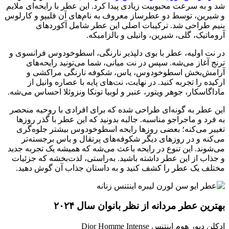
شد و به سرعت محبوبیت زیادی پیدا کرد. این عطر با رایحه‌ای ملایم
و شیرین، توسط دو عطرساز معروف به نام‌های آن فلیپو و کارلوس
بنیم طراحی شد. ترکیبات اصلی این عطر شامل آکوردهای
آروماتیک، گلی، شیرین، وانیلی و بالزامیکه.
در نت اولیه، عطر با بوی دلپذیر نارنگی، اسطوخودوس فرانسوی و
ترنج آغاز می‌شه. سپس در نت میانی، شما می‌تونید رایحه‌های
آرامش‌بخش اسطوخودوس، یاس، شکوفه نارنگی مراکشی و
ارکیده را تجربه کنید. در نهایت، نت‌های پایه با عصاره وانیل از
ماداگاسکار، جوهر ویتور، عنبر و لوبیا تونکا ونزوئلا احساس می‌شه.
این عطر به گونه‌ای طراحی شده که برای افرادی با روحیه منحصر
به فرد و ماجراجو مناسبه. جالبه بدونید که این عطر با گذر روزها
تغییر می‌کنه؛ بعضی روزها رایحه اسطوخودوس بیشتر جلوه‌گری
می‌کنه و در روزهای دیگر شکوفه‌های پرتقال و یاس برجسته‌تر
می‌شوند. این تنوع در رایحه باعث می‌شه که همیشه یک تجربه جدید
و جذاب از این عطر داشته باشید. به‌راستی، لذت‌بخشه که جزئیات
مختلف یک عطر را کشف کنید و به داستان جذاب آن گوش دهید.
بهترین عطر مردانه از نظر بانوان سال ۲۰۲۴
ادکلن دیور هوم اینتنس Dior Homme Intense