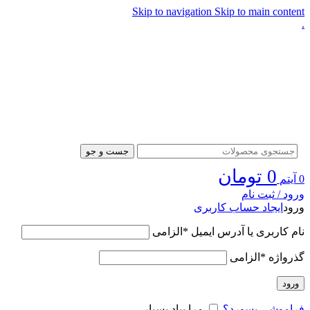
Skip to navigation
Skip to main content
.
جست و جو
0
تومان
0
آیتم
ورود / ثبت نام
ورود
ایجاد حساب کاربری
نام کاربری یا آدرس ایمیل
*
الزامی
گذرواژه
*
الزامی
ورود
فراموشی پسورد؟
مرا بیاد بسپار