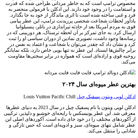
مخصوص ترامپ است که به خاطر مردانی طراحی شده که قدرت
و استقامت را در وجود خود دارند. این ادکلن با فرمولی منحصر به
فرد و غنی ساخته شده است تا اثری ماندگار از خود به جا بگذارد.
یادآور لحظات شجاعت شخصی پرزیدنت ترامپ، این عطر پیامی
قوی به مردم آمریکا بعد از حادثه تیراندازی در باتلر، پنسیلوانیا
ارسال کرد. به جای تمرکز بر آن لحظه ترسناک، هر دوربینی که در
رسانه‌ها وجود داشت، تصویری نمادین از دوران سیاسی او را ثبت
کرد و نشان داد که چقدر می‌توان با شجاعت و اعتماد به نفس در
برابر چالش‌ها ایستاد. این عطر نه تنها بویی خاص دارد، بلکه نمایانگر
روحیه قوی و اراده‌ای است که همواره در برابر سختی‌ها مقاومت
می‌کند.
بهترین عطر میوه‌ای سال ۲۰۲۴
ادکلن لویی ویتون پسفیک چیل
Louis Vuitton Pacific Chill
ادکلن لویی ویتون با نام پسفیک چیل در سال 2023 به دنیای عطرها
معرفی شد. این عطر یونیسکس با رایحه‌ای خوشبو و دلپذیر، ترکیبی
از آکوردهای مختلف را در خود جای داده است. آکوردهای اصلی این
عطر شامل نتهای میوه‌ای، سبز و ادویه‌ای است که حس تازگی و
شادابی را منتقل می‌کند.