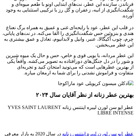
فرناندز، سازنده این عطر، نت‌های ابتدایی اونو با طعم میوه‌ای و
شگفت‌انگیزی از انبه، زعفران و گل رز با ترکیبی استثنایی به وجود
آورده.
در قلب این عطر، عود با رایحه‌ای غنی و عمیق به همراه برگ نعناع
هندی و بنزوئین حس شگفت‌انگیزی را القا می‌کنه. در نت‌های پایانی،
چرم، چوب آکیگالا، عنبر، وانیل و لابدانیوم، تعادل و عمق بیشتری به
این عطر می‌بخشن.
این عطر مردانه، با بویی قوی و خاص، حس و حال یک میوه شیرین
و شور را در دل جنگل‌های دورافتاده به تصویر می‌کشه. واقعاً یکی
از بهترین عطرهایی است که می‌تونید امتحان کنید و تجربه‌ای
متفاوت و فراموش نشدنی را برای شما به ارمغان میاره.
بهترین عطر زنانه از نظر آقایان سال ۲۰۲۴
عطر ایو سن لورن لیبره اینتنس زنانه YVES SAINT LAURENT
LIBRE INTENSE
عطر ایو سن لورن لیبره اینتنس زنانه
در سال 2020 به بازار معرفی