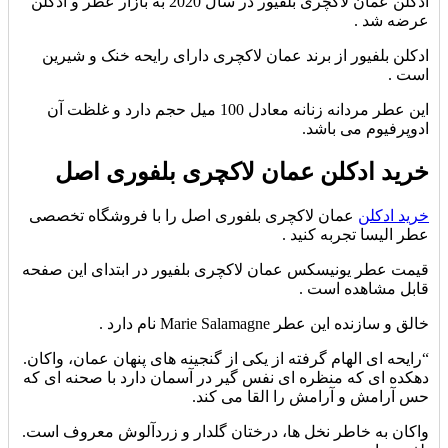
ادکلن عمان لاکچری بلفیور در سال 2020 به بازار عطر و ادکلن
عرضه شد .
ادکلن بلفیور از برند عمان لاکچری دارای رایحه خنک و شیرین
است .
این عطر مردانه زنانه معادل 100 میل حجم دارد و غلظت آن
ادوپرفیوم می باشد.
خرید ادکلن عمان لاکچری بلفوری اصل
خرید ادکلن
عمان لاکچری بلفوری اصل را با فروشگاه تخصصی
عطر الیسا تجربه کنید .
قیمت عطر یونیسکس عمان لاکچری بلفیور در ابتدای این صفحه
قابل مشاهده است .
خالق و سازنده این عطر Marie Salamagne نام دارد .
“رایحه ای الهام گرفته از یکی از گنجینه های پنهان عمان، واکان.
دهکده ای که منظره ای نفس گیر در آسمان دارد با صحنه ای که
حس آرامش و آرامش را القا می کند.
واکان به خاطر نخل ها، درختان گلدار و زردآلوش معروف است.