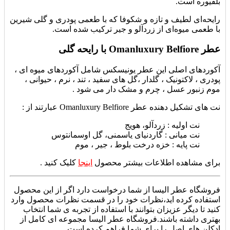
بلفیوره است.
رایحه‌ای لطیف و تازه و شکوفا که با طعمی پودری و گلی شیرین
با طعمی میوه‌ای از زردآلو و جیر ترکیب شده است.
عطر Omanluxury Belfiore با رایحه گلی
آکوردهای اصلی این عطر یونیسکس شامل آکوردهای
میوه ای ،
پودری ، لاکتونیک ، گلدار ،گل های سفید ، تند ، نرم ، حیوانی ،
موم زنبور عسل ، چرم و مشک دار می شود .
نت های تشکیل دهنده عطر Omanluxury Belfiore عبارتند از :
نت اولیه : زردآلو، هویج
نت میانی : گاردنیای یاسمنی، گل اوسمانتوس
نت پایه : خزه درخت بلوط ، جیر ، موم
برای مشاهده اطلاعات بیشتر محصول
اینجا
کلیک کنید .
فروشگاه عطر الیسا از شما درخواست دارد اگر از این محصول
استفاده کرده اید،نظرات خود را در قسمت نظرات محصول وارد
کنید تا دیگر عزیزان بتوانند با استفاده از تجربه ی شما انتخاب
بهتری داشته باشند.فروشگاه عطر الیسا مجموعه ای کامل از
ادکلن های اصل را برای شما فراهم کرده است .