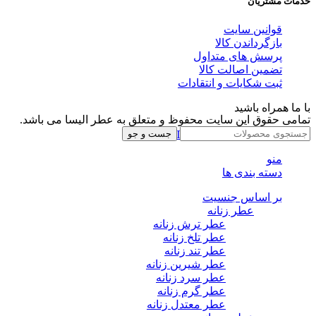
خدمات مشتریان
قوانین سایت
بازگرداندن کالا
پرسش های متداول
تضمین اصالت کالا
ثبت شکایات و انتقادات
با ما همراه باشید
تمامی حقوق این سایت محفوظ و متعلق به عطر الیسا می باشد.
Instagram
Whatsapp
Telegram
جست و جو
منو
دسته بندی ها
بر اساس جنسیت
عطر زنانه
عطر ترش زنانه
عطر تلخ زنانه
عطر تند زنانه
عطر شیرین زنانه
عطر سرد زنانه
عطر گرم زنانه
عطر معتدل زنانه