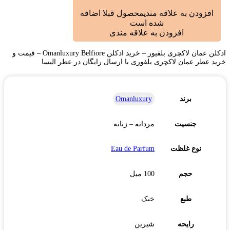
افزودن به علاقه مندی
محصول قبلا اضافه
شده است
افزودن به علاقه مندی
ادکلن عمان لاکچری بلفیور – خرید ادکلن Omanluxury Belfiore – قیمت و
خرید عطر عمان لاکچری بلفوری با ارسال رایگان در عطر الیسا
برند
Omanluxury
جنسیت
مردانه – زنانه
نوع غلظت
Eau de Parfum
حجم
100 میل
طبع
خنک
رایحه
شیرین