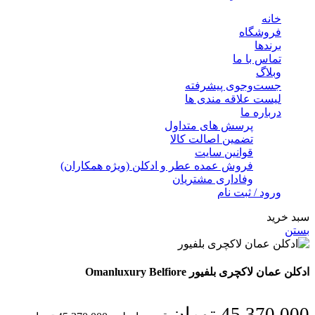
خانه
فروشگاه
برندها
تماس با ما
وبلاگ
جست‌وجوی پیشرفته
لیست علاقه مندی ها
درباره ما
پرسش های متداول
تضمین اصالت کالا
قوانین سایت
فروش عمده عطر و ادکلن (ویژه همکاران)
وفاداری مشتریان
ورود / ثبت نام
سبد خرید
بستن
ادکلن عمان لاکچری بلفیور Omanluxury Belfiore
45,370,000
تومان