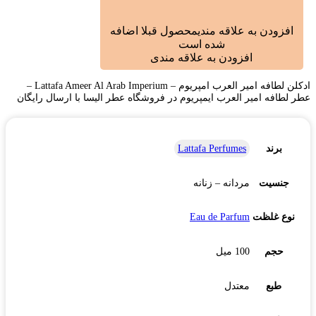
افزودن به علاقه مندی
محصول قبلا اضافه
شده است
افزودن به علاقه مندی
ادکلن لطافه امیر العرب امپریوم – Lattafa Ameer Al Arab Imperium –
عطر لطافه امیر العرب ایمپریوم در فروشگاه عطر الیسا با ارسال رایگان
برند
Lattafa Perfumes
جنسیت
مردانه – زنانه
نوع غلظت
Eau de Parfum
حجم
100 میل
طبع
معتدل