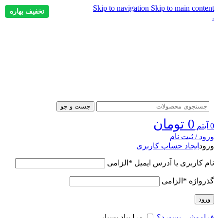
Skip to navigation
Skip to main content
تخفیف بهاره
.
جست و جو
0
تومان
0
آیتم
ورود / ثبت نام
ورود
ایجاد حساب کاربری
نام کاربری یا آدرس ایمیل
*
الزامی
گذرواژه
*
الزامی
ورود
فراموشی پسورد؟
مرا بیاد بسپار