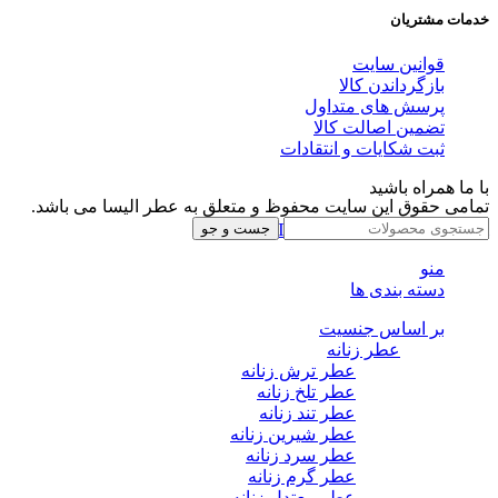
خدمات مشتریان
قوانین سایت
بازگرداندن کالا
پرسش های متداول
تضمین اصالت کالا
ثبت شکایات و انتقادات
با ما همراه باشید
تمامی حقوق این سایت محفوظ و متعلق به عطر الیسا می باشد.
Instagram
Whatsapp
Telegram
جست و جو
منو
دسته بندی ها
بر اساس جنسیت
عطر زنانه
عطر ترش زنانه
عطر تلخ زنانه
عطر تند زنانه
عطر شیرین زنانه
عطر سرد زنانه
عطر گرم زنانه
عطر معتدل زنانه