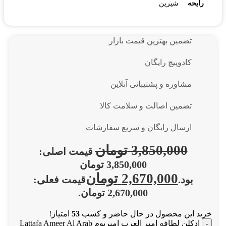
رایحه
شیرین
تضمین بهترین قیمت بازار
کادوپیچ رایگان
مشاوره و پشتیبانی آنلاین
تضمین اصالت و سلامت کالا
ارسال رایگان و سریع سفارشات
3,850,000
تومان
قیمت اصلی:
3,850,000 تومان
2,670,000
تومان
بود.
قیمت فعلی:
2,670,000 تومان.
خرید این محصول در حال حاضر و کسب
53
امتیاز!
ادکلن لطافه امیر العرب امپریوم Lattafa Ameer Al Arab