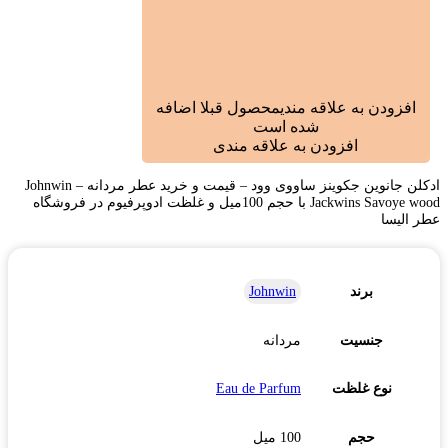
افزودن به علاقه مندی
محصول قبلا اضافه
شده است
افزودن به علاقه مندی
ادکلن جانوین جکوینز ساووی وود – قیمت و خرید عطر مردانه Johnwin –
Jackwins Savoye wood با حجم 100میل و غلظت ادوپرفیوم در فروشگاه
عطر الیسا
برند
Johnwin
جنسیت
مردانه
نوع غلظت
Eau de Parfum
حجم
100 میل