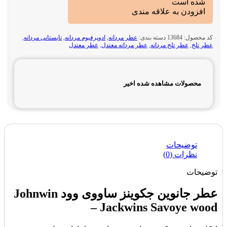
شده است
افزودن به علاقه مندی
کد محصول:
13684
دسته بندی:
عطر مردانه
,
ادوپرفیوم مردانه
,
تابستانی مردانه
,
عطر تلخ
,
عطر تلخ مردانه
,
عطر مردانه معتدل
,
عطر معتدل
محصولات مشاهده شده اخیر
توضیحات
نظرات (0)
توضیحات
عطر جانوین جکوینز ساووی وود Johnwin
– Jackwins Savoye wood