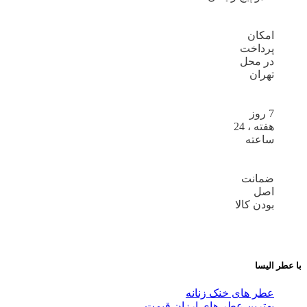
امکان
پرداخت
در محل
تهران
7 روز
هفته ، 24
ساعته
ضمانت
اصل
بودن کالا
با عطر الیسا
عطر های خنک زنانه
بهترین عطر های ارزان قیمت