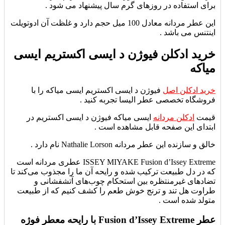
برای استفاده در روزهای گرم سال پیشنهاد می شود .
این عطر مردانه معادل 100 میل حجم دارد و غلظت آن ادوتویلت
اینتنس می باشد .
خرید ادکلن فیوژن د ایسی اکستریم ایسی
میاکه
خرید ادکلن اصل
فیوژن د ایسی اکستریم ایسی میاکه را با
فروشگاه تخصصی عطر الیسا تجربه کنید .
قیمت
ادکلن مردانه
ایسی میاکه فیوژن د ایسی اکستریم در
ابتدای این صفحه قابل مشاهده است .
خالق و سازنده این عطر مردانه Nathalie Lorson نام دارد .
ISSEY MIYAKE Fusion d’Issey Extreme
عطری مردانه است
که در دل طبیعت ترکیب شده و رایحه آن ما را مجذوب می‌کند تا
تضادهای غیرمنتظره بین استحکام چوب‌های آتشفشانی و
طراوت هل تند و ترنج خوش طعم را کشف کنیم که از طبیعت
متولد شده است .
عطر Fusion d’Issey Extreme با رایحه معطر فوژه