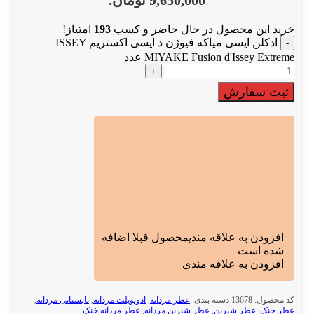
9,650,000 تومان.
خرید این محصول در حال حاضر و کسب
193
امتیاز!
ادکلن ایسی میاکه فیوژن د ایسی اکستریم ISSEY
MIYAKE Fusion d'Issey Extreme عدد
ثبت سفارش
افزودن به علاقه مندی
محصول قبلا اضافه
شده است
افزودن به علاقه مندی
کد محصول:
13678
دسته بندی:
عطر مردانه
,
ادوتویلت مردانه
,
تابستانی مردانه
,
عطر خنک
,
عطر شیرین
,
عطر شیرین مردانه
,
عطر مردانه خنک