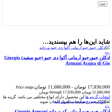
شاید این‌ها را هم بپسندید…
-36%
ادکلن جیورجیو آرمانی آکوا دی جیو (جیو سفید) Giorgio
Armani Acqua di Gio
17,830,000
تومان
11,680,000
تومان
Price range:
–
11,680,000 تومان through 17,830,000 تومان
انتخاب گزینه ها
این محصول دارای انواع مختلفی می باشد. گزینه ها
ممکن است در صفحه محصول انتخاب شوند
-36%
ادکلن جیورجیو آرمانی کد مردانه Giorgio Armani