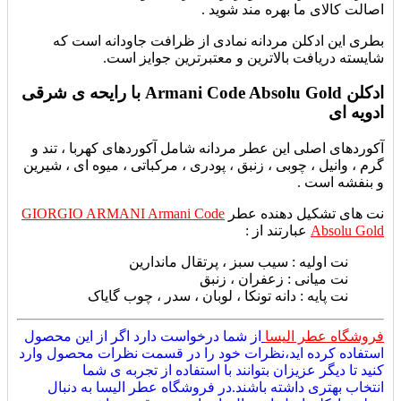
اصالت کالای ما بهره مند شوید .
بطری این ادکلن مردانه نمادی از ظرافت جاودانه است که
شایسته دریافت بالاترین و معتبرترین جوایز است.
ادکلن Armani Code Absolu Gold با رایحه ی شرقی
ادویه ای
آکوردهای اصلی این عطر مردانه شامل آکوردهای
کهربا ، تند و
گرم ، وانیل ، چوبی ، زنبق ، پودری ، مرکباتی ، میوه ای ، شیرین
و بنفشه است .
نت های تشکیل دهنده عطر
GIORGIO ARMANI Armani Code
Absolu Gold
عبارتند از :
نت اولیه :
سیب سبز ، پرتقال ماندارین
نت میانی :
زعفران ، زنبق
نت پایه :
دانه تونکا ، لوبان ، سدر ، چوب گایاک
فروشگاه عطر الیسا
از شما درخواست دارد اگر از این محصول
استفاده کرده اید،نظرات خود را در قسمت نظرات محصول وارد
کنید تا دیگر عزیزان بتوانند با استفاده از تجربه ی شما
انتخاب بهتری داشته باشند.در فروشگاه عطر الیسا به دنبال