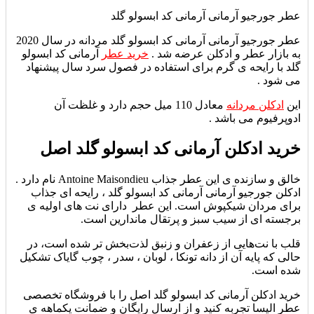
عطر جورجیو آرمانی آرمانی کد ابسولو گلد
عطر جورجیو آرمانی آرمانی کد ابسولو گلد مردانه در سال 2020
به بازار عطر و ادکلن عرضه شد .
خرید عطر
آرمانی کد ابسولو
گلد با رایحه ی گرم برای استفاده در فصول سرد سال پیشنهاد
می شود .
این
ادکلن مردانه
معادل 110 میل حجم دارد و غلظت آن
ادوپرفیوم می باشد .
خرید ادکلن آرمانی کد ابسولو گلد اصل
خالق و سازنده ی این عطر جذاب Antoine Maisondieu نام دارد .
ادکلن جورجیو آرمانی آرمانی کد ابسولو گلد ،
رایحه ای جذاب
برای مردان شیکپوش است. این عطر دارای نت های اولیه ی
برجسته ای از سیب سبز و پرتقال ماندارین است.
قلب با نت‌هایی از زعفران و زنبق لذت‌بخش تر شده است، در
حالی که پایه آن از دانه تونکا ، لوبان ، سدر ، چوب گایاک
تشکیل
شده است.
خرید ادکلن آرمانی کد ابسولو گلد اصل را با فروشگاه تخصصی
عطر الیسا تجربه کنید و از ارسال رایگان و ضمانت یکماهه ی