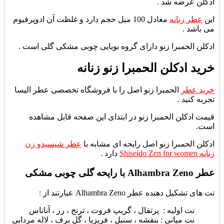
ادکلن عرضه شد .
این
عطر زنانه
معادل 100 میل حجم دارد و غلظت آن ادوپرفیوم
می باشد .
ادکلن الحمبرا زنو دارای گروه بویایی چوبی مشکی گلی است .
خرید ادکلن الحمبرا زنو زنانه
خرید عطر
الحمبرا زنو اصل را با فروشگاه تخصصی عطر الیسا
تجربه کنید .
قیمت ادکلن الحمبرا زنو در ابتدای این صفحه قابل مشاهده
است.
ادکلن الحمبرا زنو اصل رایحه ای مشابه با
عطر شیسیدو زن
زنانه Shiseido Zen for women
دارد .
عطر Alhambra Zeno با رایحه گلی چوبی مشکی
نت های تشکیل دهنده عطر Alhambra Zeno عبارتند از :
نت اولیه : پرتقال ، گریپ فروت ، ترنج ، رز ، آناناس
نت میانی : بنفشه ، سنبل ، فریزیا ، گل برف ، لاله مردابی