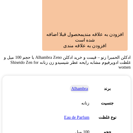
افزودن به علاقه مندی
محصول قبلا اضافه
شده است
افزودن به علاقه مندی
ادکلن الحمبرا زنو – قیمت و خرید ادکلن Alhambra Zeno با حجم 100 میل و
غلظت ادوپرفیوم مشابه رایحه عطر شیسیدو زن زنانه Shiseido Zen for
women
برند
Alhambra
جنسیت
زنانه
نوع غلظت
Eau de Parfum
حجم
100 میل