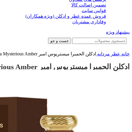
تضمین اصالت کالا
قوانین سایت
فروش عمده عطر و ادکلن (ویژه همکاران)
وفاداری مشتریان
پیشنهاد ویژه
جست و جو
خانه
عطر مردانه
ادکلن الحمبرا میستریوس امبر Alhambra Mysterious Amber
ادکلن الحمبرا میستریوس امبر Alhambra Mysterious Amber
-15%
-15%