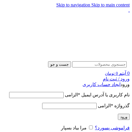
Skip to navigation
Skip to main content
.
جست و جو
0
آیتم
0
تومان
ورود / ثبت نام
ورود
ایجاد حساب کاربری
نام کاربری یا آدرس ایمیل
*
الزامی
گذرواژه
*
الزامی
ورود
فراموشی پسورد؟
مرا بیاد بسپار