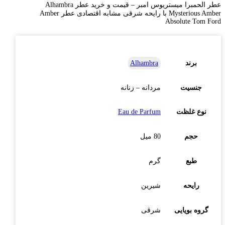
عطر الحمبرا میستریوس امبر – قیمت و خرید عطر Alhambra
Mysterious Amber با رایحه شرقی مشابه اقتصادی عطر Amber
Absolute Tom Ford
برند
Alhambra
جنسیت
مردانه – زنانه
نوع غلظت
Eau de Parfum
حجم
80 میل
طبع
گرم
رایحه
شیرین
گروه بویایی
شرقی