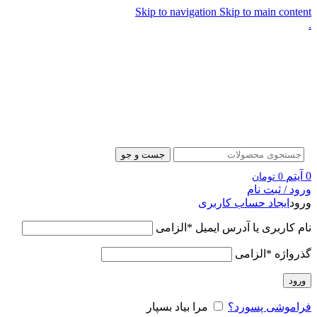
Skip to navigation
Skip to main content
.
جست و جو
0
آیتم
0
تومان
ورود / ثبت نام
ورود
ایجاد حساب کاربری
نام کاربری یا آدرس ایمیل
*
الزامی
گذرواژه
*
الزامی
ورود
فراموشی پسورد؟
مرا بیاد بسپار