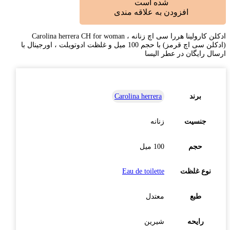
شده است
افزودن به علاقه مندی
ادکلن کارولینا هررا سی اچ زنانه ، Carolina herrera CH for woman
(ادکلن سی اچ قرمز) با حجم 100 میل و غلظت ادوتویلت ، اورجینال با
ارسال رایگان در عطر الیسا
برند
Carolina herrera
جنسیت
زنانه
حجم
100 میل
نوع غلظت
Eau de toilette
طبع
معتدل
رایحه
شیرین