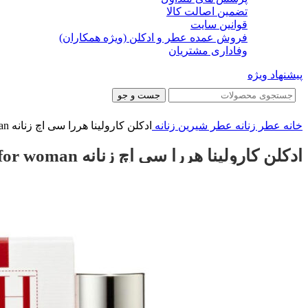
تضمین اصالت کالا
قوانین سایت
فروش عمده عطر و ادکلن (ویژه همکاران)
وفاداری مشتریان
پیشنهاد ویژه
جست و جو
خانه
عطر زنانه
عطر شیرین زنانه
ادکلن کارولینا هررا سی اچ زنانه Carolina herrera CH for woman
ادکلن کارولینا هررا سی اچ زنانه Carolina herrera CH for woman
-38%
-38%