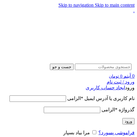
Skip to navigation
Skip to main content
.
جست و جو
0
آیتم
0
تومان
ورود / ثبت نام
ورود
ایجاد حساب کاربری
نام کاربری یا آدرس ایمیل
*
الزامی
گذرواژه
*
الزامی
ورود
فراموشی پسورد؟
مرا بیاد بسپار