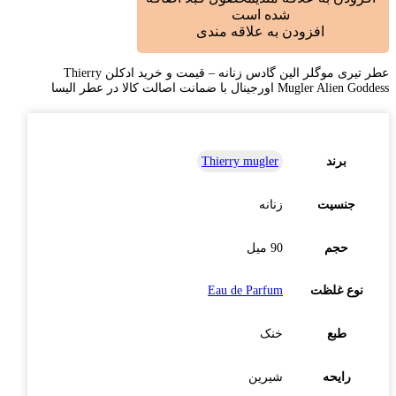
شده است
افزودن به علاقه مندی
عطر تیری موگلر الین گادس زنانه – قیمت و خرید ادکلن Thierry
Mugler Alien Goddess اورجینال با ضمانت اصالت کالا در عطر الیسا
برند
Thierry mugler
جنسیت
زنانه
حجم
90 میل
نوع غلظت
Eau de Parfum
طبع
خنک
رایحه
شیرین