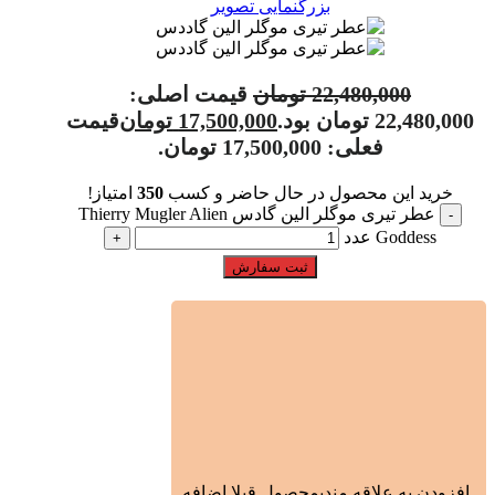
بزرگنمایی تصویر
22,480,000
تومان
قیمت اصلی:
22,480,000 تومان بود.
17,500,000
تومان
قیمت
فعلی: 17,500,000 تومان.
خرید این محصول در حال حاضر و کسب
350
امتیاز!
عطر تیری موگلر الین گادس Thierry Mugler Alien
Goddess عدد
ثبت سفارش
افزودن به علاقه مندی
محصول قبلا اضافه