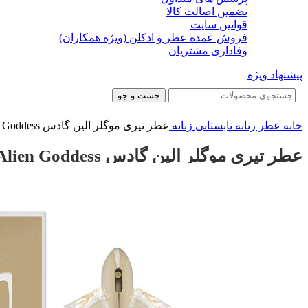
تضمین اصالت کالا
قوانین سایت
فروش عمده عطر و ادکلن (ویژه همکاران)
وفاداری مشتریان
پیشنهاد ویژه
جست و جو
خانه
عطر زنانه
تابستانی زنانه
عطر تیری موگلر الین گادس Thierry Mugler Alien Goddess
عطر تیری موگلر الین گادس Thierry Mugler Alien Goddess
-22%
-22%