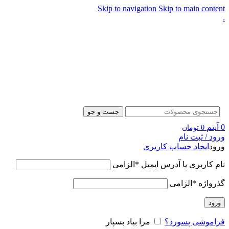
Skip to navigation
Skip to main content
.
جست و جو
0
آیتم
0
تومان
ورود / ثبت نام
ورود
ایجاد حساب کاربری
نام کاربری یا آدرس ایمیل
*
الزامی
گذرواژه
*
الزامی
ورود
فراموشی پسورد؟
مرا بیاد بسپار