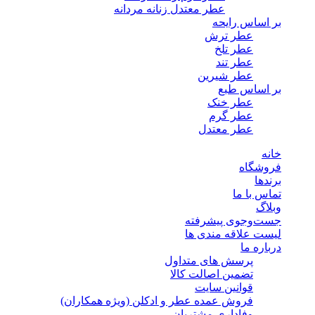
عطر معتدل زنانه مردانه
بر اساس رایحه
عطر ترش
عطر تلخ
عطر تند
عطر شیرین
بر اساس طبع
عطر خنک
عطر گرم
عطر معتدل
خانه
فروشگاه
برندها
تماس با ما
وبلاگ
جست‌وجوی پیشرفته
لیست علاقه مندی ها
درباره ما
پرسش های متداول
تضمین اصالت کالا
قوانین سایت
فروش عمده عطر و ادکلن (ویژه همکاران)
وفاداری مشتریان