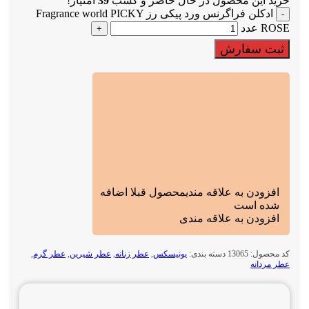
خرید این محصول در حال حاضر و کسب
39
امتیاز!
ادکلن فراگرنس ورد پیکی رز Fragrance world PICKY
ROSE عدد
ثبت سفارش
افزودن به علاقه مندی
محصول قبلا اضافه
شده است
افزودن به علاقه مندی
کد محصول:
13065
دسته بندی:
یونیسکس
,
عطر زنانه
,
عطر شیرین
,
عطر گرم
,
عطر مردانه