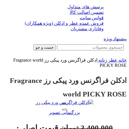
پرسش های متداول
تضمین اصالت کالا
قوانین سایت
فروش عمده عطر و ادکلن (ویژه همکاران)
وفاداری مشتریان
پیشنهاد ویژه
جست و جو
خانه
عطر زنانه
ادکلن فراگرنس ورد پیکی رز Fragrance world
PICKY ROSE
ادکلن فراگرنس ورد پیکی رز Fragrance
world PICKY ROSE
-41%
-41%
بزرگنمایی تصویر
قیمت اصلی:
3,400,000
تومان