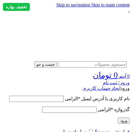
Skip to navigation
Skip to main content
تخفیف بهاره
.
جست و جو
0
تومان
0
آیتم
ورود / ثبت نام
ورود
ایجاد حساب کاربری
نام کاربری یا آدرس ایمیل
*
الزامی
گذرواژه
*
الزامی
ورود
فراموشی پسورد؟
مرا بیاد بسپار