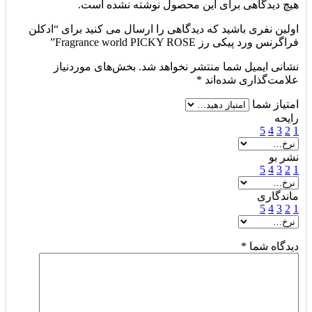
هیچ دیدگاهی برای این محصول نوشته نشده است.
اولین نفری باشید که دیدگاهی را ارسال می کنید برای “ادکلن
فراگرنس ورد پیکی رز Fragrance world PICKY ROSE”
نشانی ایمیل شما منتشر نخواهد شد.
بخش‌های موردنیاز
علامت‌گذاری شده‌اند
*
امتیاز شما
رایحه
5
4
3
2
1
نشر بو
5
4
3
2
1
ماندگاری
5
4
3
2
1
دیدگاه شما
*