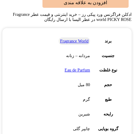
افزودن به علاقه مندی
ادکلن فراگرنس ورد پیکی رز – خرید اینترنتی و قیمت عطر Fragrance
world PICKY ROSE در عطر الیسا با ارسال رایگان
برند
Fragrance World
جنسیت
مردانه – زنانه
نوع غلظت
Eau de Parfum
حجم
80 میل
طبع
گرم
رایحه
شیرین
گروه بویایی
چایپر گلی