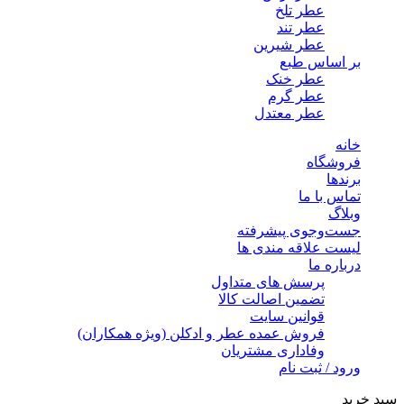
عطر تلخ
عطر تند
عطر شیرین
بر اساس طبع
عطر خنک
عطر گرم
عطر معتدل
خانه
فروشگاه
برندها
تماس با ما
وبلاگ
جست‌وجوی پیشرفته
لیست علاقه مندی ها
درباره ما
پرسش های متداول
تضمین اصالت کالا
قوانین سایت
فروش عمده عطر و ادکلن (ویژه همکاران)
وفاداری مشتریان
ورود / ثبت نام
سبد خرید