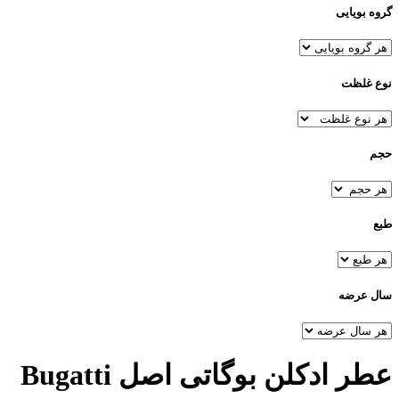
گروه بویایی
نوع غلظت
حجم
طبع
سال عرضه
عطر ادکلن بوگاتی
اصل Bugatti