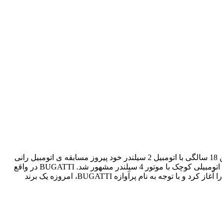
متولد سال 1881 در میلان ایتالیاست. وی که در طراحی اتومبیل استعداد خارق العاده ای داشت در سن 18 سالگی با اتومبیل 2 سیلندر خود پیروز مسابقه ی اتومبیل رانی
 با موتور 4 سیلندر مشهور شد.
BUGATTI
در واقع
ا آغاز کرد و با توجه به نام پرآوازه
BUGATTI
، امروزه یک برند