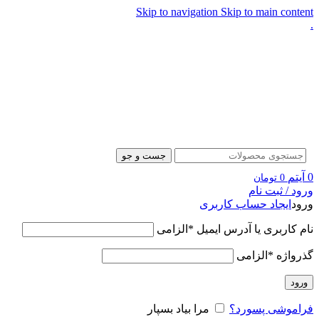
Skip to navigation
Skip to main content
.
جست و جو
0
آیتم
0
تومان
ورود / ثبت نام
ورود
ایجاد حساب کاربری
نام کاربری یا آدرس ایمیل
*
الزامی
گذرواژه
*
الزامی
ورود
فراموشی پسورد؟
مرا بیاد بسپار