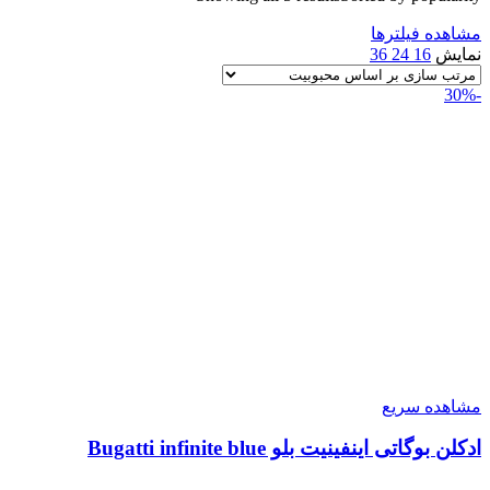
مشاهده فیلترها
نمایش
16
24
36
-30%
مشاهده سریع
ادکلن بوگاتی اینفینیت بلو Bugatti infinite blue