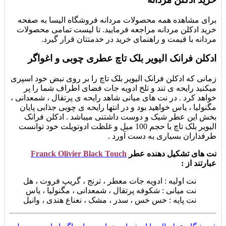
برای مشاهده همه محصولات مردانه فروشگاه الیسا به صفحه
خرید ادکلن مردانه مراجعه فرمایید. تا لیست تمامی محصولات
مردانه با قیمت و راهنمای خرید در خدمتتان قرار گیرد.
ادکلن فرانک الیویر بلک تاچ عطری چوبی و اغواگر
زمانی که ادکلن فرانک الیویر بلک تاچ را بر روی نبض خود اسپری
میکنید رایحه ی تند و تلخ ادویه جات فضای اطراف شما را پر
خواهد کرد . در نت های میانی شاهد رایحه ی پرتقال ، شمعدانی ،
مگنولیا ، یاس خواهید بود و در انتها رایحه ی چوبی جذابی پایان
بخش این عطر شیک و دوست داشتنی میباشد . ادکلن فرانک
الیویر بلک تاچ با حجم 100 میل و غلظت ادوتویلت خود توانست
طرفداران بسیاری به دست آورد .
نت های تشکیل دهنده عطر
Franck Olivier Black Touch
عبارتند از :
نت اولیه : ادویه جات معطر ، ترنج ، گریپ فروت ، هل
نت میانی : شکوفه پرتقال ، شمعدانی ، مگنولیا ، یاس
نت پایه : خس خس ، سدر ، مشک ، نعناع هندی ، وانیل