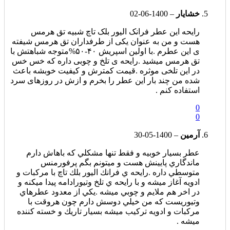
خشایار
–
1400-06-02
رایحه این عطر فرانک الیور بلک تاچ شبیه تق هرمس
هست و من به عنوان یکی از طرفداران تق هرمس شیفته
ی این عطرم .با اولین اسپریش ۴۰-۵۰%متوجه شباهتش با
تق هرمس میشید .رایحه ی تلخ و چوبی داره که خس خس
در این تلخی موثره .قیمت کمترش و کیفیت خوبشه باعث
شده من چند بار این عطر را بخرم و ازش در روزهای سرد
استفاده کنم .
0
0
آرمين
–
1400-05-30
عطر بسيار خوبيه و فقط تنها مشكلي كه باهاش دارم
ماندگاري پايينش هست و ميتونم بگم پرفورمنس
متوسطي داره .رايحه ي فرانك اليور بلك تاچ با مركبات و
ادويه آغاز ميشه و با رايحه ي تلخ وتيورادامه پيدا ميكنه و
در اخر هم ملايم و چوبي ميشه .يكي از معدود عطرهاي
وتيوريست كه من خيلي دوسش دارم چون هروقت با
مركبات و ادويه تركيب ميشه بسيار تاريك و خسته كننده
ميشه .