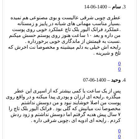
سام
–
1400-06-14
عطری چوبی شرقی عالیست و بوی مصنوعی هم نمیده
.بسیار مناسب مهمانی های شبانه در پاییز و زمستانه
.عملکرد فرانک الیور بلک تاچ عملکرد خوبی روی پوست
من داره و بعد ۱۰ ساعت هنوز روی پوستم حسش میکنم
.نسبت به قیمتش از ماندگاری خوبی برخورداره .
رایحه اش خیلی به دلم میشینه و مخصوصا نت اخرش که
تلخ و شیرینه .
0
0
وحید
–
1400-06-07
پس از یک ساعت یا کمی بیشتر که از اسپری این عطر
میگذره .رایحه ای ارزان و پودری پیدا میکنه و در واقع روی
پوست من اصلا خوشایند نبود و من دوسش نداشتم
مخصوصا نت میانیش که گلی بود . فرانک الیور بلک تاچ را
۷ سال پیش هدیه گرفتم اما دوسش نداشتم و زود ردش
کردم . رایحه ای ادویه ای ،چوبی شرقی داره .
0
0