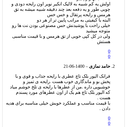
اولش یه کم شبیه به لالیک انکیر نویر اون رایحه دودی و
چوبی طور و یه دفعه بعد چند دقیقه شبیه میشه به تق
هرمس و رایحه پرتقال و خس خس
البته با کیفیتی به مراتب پایین تر از هر دو
خیلی راحت با پوشیدنش حس مصنوعی بودن نت ها رو
متوجه میشید
ولی در کل کپی خوبی از تق هرمس و با قیمت مناسبی
هستش
0
0
حامد نمازی
–
1400-06-21
فرانک الیور بلک تاچ عطری با رایحه جذاب و قوی و با
پخش بو و ماندگاری خوب هست .رایحه ی تمیز و
خوشبویی داره .من از عطرها با رایحه ی تلخ خوشم میاد
که الیور بلک تاچ هم یک از اون عطرهای مورد پسندم
هست .
با قیمت مناسب و عملکرد خوبش خیلی مناسبه برای هدیه
دادن .
0
0