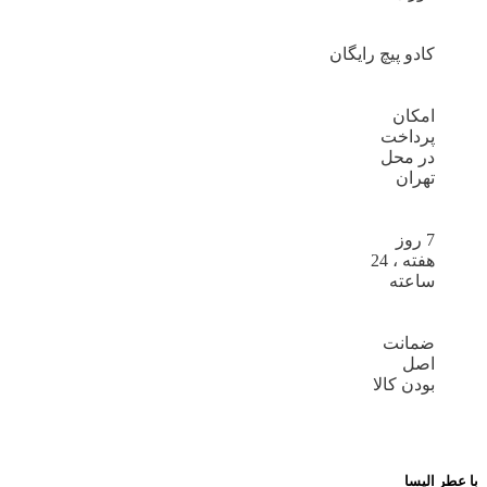
کادو پیچ رایگان
امکان
پرداخت
در محل
تهران
7 روز
هفته ، 24
ساعته
ضمانت
اصل
بودن کالا
با عطر الیسا