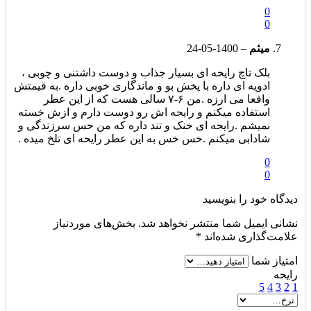
0
0
میثم
–
1400-05-24
بلک تاچ رایحه ای بسیار جذاب و دوست داشتنی و چوبی ،
ادویه ای داره با پخش بو و ماندگاری خوبی داره .به قیمتش
واقعا می ارزه .من ۶-۷ سالی هست که از این عطر
استفاده میکنم و رایحه اش رو دوست دارم و ازش خسته
نمیشم .رایحه ای خنک و تند داره که من حس سرزندگی و
شادابی میکنم .خس خس به این عطر رایحه ای تلخ میده .
0
0
دیدگاه خود را بنویسید
نشانی ایمیل شما منتشر نخواهد شد.
بخش‌های موردنیاز
علامت‌گذاری شده‌اند
*
امتیاز شما
رایحه
5
4
3
2
1