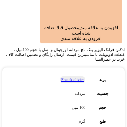
افزودن به علاقه مندی
محصول قبلا اضافه
شده است
افزودن به علاقه مندی
ادکلن فرانک الیویر بلک تاچ مردانه اورجینال و اصل با حجم 100میل ،
غلظت ادوتویلت با مناسبترین قیمت، ارسال رایگان و تضمین اصالت کالا ،
خرید در عطرالیسا
برند
Franck olivier
جنسیت
مردانه
حجم
100 میل
طبع
گرم