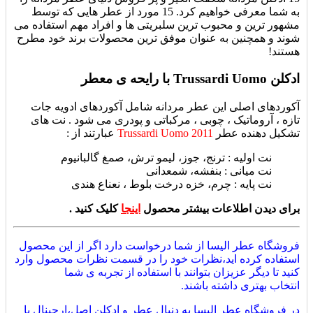
به شما معرفی خواهیم کرد. 15 مورد از عطر هایی که توسط
مشهور ترین و محبوب ترین سلبریتی ها و افراد مهم استفاده می
شوند و همچنین به عنوان موفق ترین محصولات برند خود مطرح
هستند!
ادکلن Trussardi Uomo با رایحه ی معطر
آکوردهای اصلی این عطر مردانه شامل آکوردهای ادویه جات
تازه ، آروماتیک ، چوبی ، مرکباتی و پودری می شود . نت های
تشکیل دهنده عطر
Trussardi Uomo 2011
عبارتند از :
نت اولیه : ترنج، جوز، لیمو ترش، صمغ گالبانیوم
نت میانی : بنفشه، شمعدانی
نت پایه : چرم، خزه درخت بلوط ، نعناع هندی
برای دیدن اطلاعات بیشتر محصول
اینجا
کلیک کنید .
فروشگاه عطر الیسا از شما درخواست دارد اگر از این محصول
استفاده کرده اید،نظرات خود را در قسمت نظرات محصول وارد
کنید تا دیگر عزیزان بتوانند با استفاده از تجربه ی شما
انتخاب بهتری داشته باشند.
در فروشگاه عطر الیسا به دنبال عطر و ادکلن اصل،ارجینال با