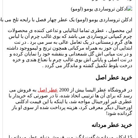
ادکلن تروساردی یومو (اومو) یک عطر چهار فصل با رایحه تلخ می باش
این محصول ، عطری تماما ایتالیایی و تداعی کننده ی محصولات
چرم کمپانی تروساردی می باشد که بوی غالب چرم آن با لباس
های گرم زمستانی در یک تعامل عالی به سر می برد . در نت
ابتدایی آن جوز به همراه مرکباتی همچون ترنج و لیمووجود داشته
و در نت میانی اش گل شمعدانی و بنفشه خود را نمایان کرده و
در نت اصلی و پایانی اش بوی غالب چرم با نعناع هندی و خزه
درخت بلوط تکمیل گشته و ماندگار می گردد .
خرید عطر اصل
در فروشگاه عطر الیسا بیش از 2000
عطر اصل
به فروش می
رسد که برای آن ها ترتیبی اتخاذ شده، تا در صورتی که خریدار با
عطری غیر اورجینال مواجه شد، یا اینکه با این قیمت ادکلنی
اورجینال دیگر معرفی کرد، هزینه پرداخت شده از سوی او باز
گردانده شود!
خرید عطر مردانه
15 ادکلن مردانه شگفت انگیز و پر فروش دنیای عطر مردانه را