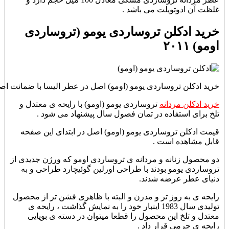
غلظت آن ادوتویلت می باشد .
خرید ادکلن تروساردی یومو (تروساردی
اومو) ۲۰۱۱
خرید ادکلن تروساردی یومو (اومو) اصل در عطر الیسا با ضمانت اصال
خرید ادکلن مردانه
تروساردی یومو (اومو) با رایحه ی معتدل و
تلخ برای استفاده در تمان فصول سال پیشنهاد می شود .
قیمت ادکلن تروساردی یومو (اومو) اصل در ابتدای این صفحه
قابل مشاهده است .
دو محصول زنانه و مردانه ی تروساردی اومو که ورژن جدیدی از
تروساردی یومو بودند با طراحی اورلین گوئیچارد طراحی و به
دنیای عطر عرضه شدند.
رایحه ی به روز تر و مدرن و البته با ظاهری فشن تر از محصول
تولیدی سال 1983 اینبار خود را به نمایش گذاشت ، رایحه ی
معتدل و تلخ این محصول را قطعا میتوان در دسته ی بویایی
رایحه ی چرمی قرار داد .