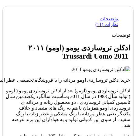
توضیحات
نظرات (11)
توضیحات
ادکلن تروساردی یومو (اومو) ۲۰۱۱
Trussardi Uomo 2011
خرید ادکلن تروساردی اومو مردانه را با فروشگاه تخصصی عطر الیسا
ادکلن تروساردی یومو (اومو) بعد از ادکلن تروساردی یومو ( اومو
) تولید سال 1983 در سال 2011 بمناسبت سالگرد یکصدمین سال
تاسیس کمپانی تروساردی ، دو محصول زنانه و مردانه ی
تروساردی اومو همزمان با هم به رنگ های متضاد و خلاف
یکدیگر یعنی عطر مردانه با رنگ مشکی و عطر زنانه با رنگ
سفید ، از سوی این کمپانی تولید و به هواداران این برند عرضه
شد .
عطر مردانه تروساردی مشکی معادل 100 میل حجم دارد و