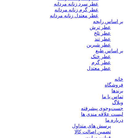
عطر سرد زنانه مردانه
عطر گرم زنانه مردانه
عطر معتدل زنانه مردانه
بر اساس رایحه
عطر ترش
عطر تلخ
عطر تند
عطر شیرین
بر اساس طبع
عطر خنک
عطر گرم
عطر معتدل
خانه
فروشگاه
برندها
تماس با ما
وبلاگ
جست‌وجوی پیشرفته
لیست علاقه مندی ها
درباره ما
پرسش های متداول
تضمین اصالت کالا
قوانین سایت