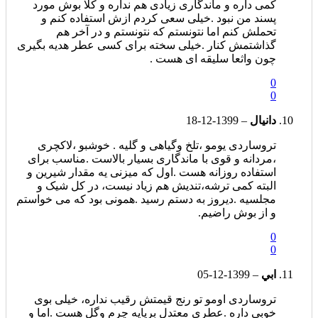
کمی داره و ماندگاری زیادی هم نداره و کلا بوش مورد
پسند من نبود .خیلی سعی کردم ازش استفاده کنم و
تحملش کنم اما نتونستم که نتونستم و در آخر هم
گذاشتمش کنار .خیلی سخته برای کسی عطر هدیه بگیری
چون واثعا سلیقه ای هست .
0
0
دانيال
–
1399-12-18
تروساردی یومو ،تلخ وگیاهی و گلیه . خوشبو ،لاکچری
،مردانه و قوی با ماندگاری بسیار بالاست .مناسب برای
استفاده روزانه هست .اول که میزنی یه مقدار شیرین و
البته کمی ترشه،تندیش هم زیاد نیست، در کل شیک و
مجلسیه .دیروز به دستم رسید .همونی بود که می خواستم
و از بوش راضیم.
0
0
ابي
–
1399-12-05
تروساردی اومو تو رنج قیمتش رقیب نداره، خیلی بوی
خوبی داره .عطری معتدل برپایه چرم وگل هست .اما و