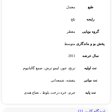
طبع
معتدل
رایحه
تلخ
گروه بویایی
معطر
پخش بو و ماندگاری
متوسط
سال عرضه
2011
نت اولیه
ترنج، جوز، لیمو ترش، صمغ گالبانیوم
نت میانی
بنفشه، شمعدانی
نت پایه
چرم، خزه درخت بلوط ، نعناع هندی
(دیدگاه کاربر
11
)