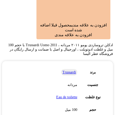
افزودن به علاقه مندی
محصول قبلا اضافه
شده است
افزودن به علاقه مندی
ادکلن تروساردی یومو ۲۰۱۱ مردانه ، Trussardi Uomo 2011 با حجم 100
میل و غلظت ادوتویلت ، اورجینال و اصل با ضمانت و ارسال رایگان در
فروشگاه عطر الیسا
برند
Trussardi
جنسیت
مردانه
نوع غلظت
Eau de toilette
حجم
100 میل