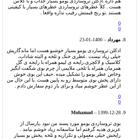
هم داره .ادکلن تروساردی یومو بسیار جذاب و با کلاس
هست . کلاً عطرهای تروساردی عطرهای بسیار با کیفیتی
هستند .تو رنج قیمتش رقیب نداره واقعا .
0
0
مهرداد
–
1400-01-23
ادکلن تروساردی یومو بسیار خوشبو هست اما ماندگاریش
خیلی زیاد نیست .عطری خنک و تلخه و البته شاداب،
کلاسیک و لاکچری.رایحه ی لیمو همراه با رایحه ی گل
همزمان همراه با تلخی ملایمی از چرم بوی شگفت انگیز
وخاص عطر یومو را تشکیل میده .حیف این بوی خوش
دارای پخش بوی متوسط رو به پایین هست .با این حال من
از این عطر خوشم میاد و برای بار دوم سفارش دادم .
0
0
Mohamad
–
1399-12-28
بوی تروساردی یومو مورد پسند من نبود .پارسال از
عزیزی هدیه گرفتم اما متاسفانه زیاد خوشم نیامد .
رایحش خیلی معمولی و تکراریه و تلخه .پخش بو بسیار