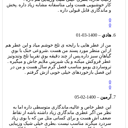
کار خوشبویی هست ولی متاسفانه مشابه زیاد داره .پخش
و ماندگاری قابل قبولی داره .
0
0
هادي
–
1400-03-01
من از عطر هایی با رایحه ی تلخ خوشم میاد و این عطر هم
از این منظر مورد پسند من هست .شروعی خنک با بویِ
گیاهانِ سبز داره.پس از چند دقیقه بویِ تقریبا تلخ وتندوتیز
عطر فروکش میکنه و یک شیرینیِ ملایم جاش و میگیره .
تروساردی یومو مناسب فصل گرم سال هست و من در
این فصل بازخوردهای خیلی خوبی ازش گرفتم .
0
0
آرمين
–
1400-02-05
این عطر خاص و عالیه،ماندگاری متوسطی داره اما به
نظر من اگر عطری ماندگاری زیاد داشته باشه از نقاط
ضعف اش هست و برای کسانی مثل من که با بوی زیاد
سردرد میگرند مناسب نیست .بطری خیلی شیک وزیبایی