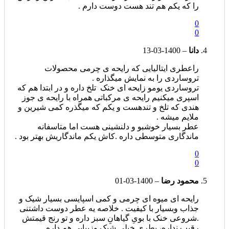
را که یکم هم تند هست دوست دارم .
0
0
دانا
–
1400-03-13
راعطری ایتالیایی که رایحه ی چرمی محصولات
تروساردی را به نمایش میگذاره .
تروساردی یومو زایحه ای خنک ‌ تلخ داره و در ابتدا هم که
اسپری میکنیم رایحه ی مرکباتی همراه با رایحه ی جوز
هندی که تلخ و تندهست و یکم که میگذره کمی شیرین و
ملایم میشه .
عطر بسیار خوشبو و دلنشینی هست اما متاسفانه
ماندگاری متوسطی داره .کاش یکم ماندگاریش بهتر بود .
0
0
محمود رضا
–
1400-03-01
رایحه ای میوه ای چرمی و کمی اسپایسی بسیار شیک و
جذاب وبسیار با کیفیت . خلاصه یه عطر دوست داشتنی
.شروعی خنک با بویِ گیاهانِ سبز داره و تو رنج قیمتش
رقیب نداره، بطری خیلی شیک وزیبایی هم داره .