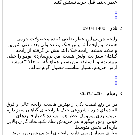
عطر .حتما قبل خرید تستش کنید .
0
0
نادر
–
1400-04-09
رایحه چرمی این عطر تداعی کننده محصولات چرمی
هست ‌ و رایحه ابتداییش خنک و تنده ولی بعد مدتی شیرین
و ملایم میشه .رایحه خنک ابتداییش بر گرفته از رایحه
گیاهان سبز نت اولش هست .من تروساردی یومو را خیلی
میپسندم و با سلیقه من بسیار هماهنگه . تا حالا ۴ شیشه
ازش خریدم .بسیار مناسب فصول گرم ساله .
0
0
رسام
–
1400-03-30
در اين رنج قيمت يكي از بهترين هاست. رايحه عالی و فوق
العاده اي داره ، شروعی خنک با رایحه ی گیاهان سبز داره
.تروساردی ‌یومو یک عطر همه پسنده که بازخوردهای
خوبی ازش میگیرم .در خريدش شك نكنيد.ماندگاری بالايي
داره اما پخش متوسط .
بطری بسیار زیبایی داره. رایحه ی ابتدایی شیرین و ترش