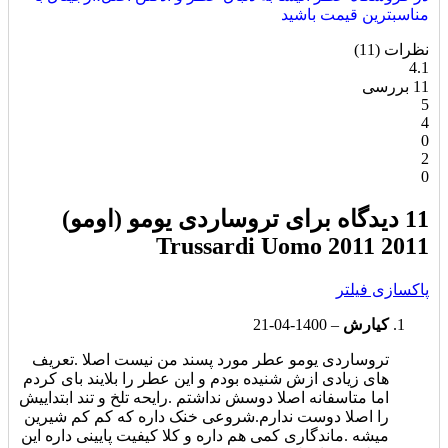
مناسبترین قیمت باشید
نظرات (11)
4.1
11 بررسی
5
4
0
2
0
11 دیدگاه برای
تروساردی یومو (اومو)
2011 Trussardi Uomo 2011
پاکسازی فیلتر
کیارش
–
1400-04-21
تروساردی یومو عطر مورد پسند من نیست اصلا .تعریف
های زیادی ازش شنیده بودم و این عطر را بلایند بای کردم
اما متاسفانه اصلا دوسش نداشتم .رایحه تلخ و تند ابتداییش
را اصلا دوست ندارم.شروعی خنک داره که کم کم شیرین
میشه .ماندگاری کمی هم داره و کلا کیفیت پایینی داره این