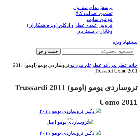
پرسش های متداول
تضمین اصالت کالا
قوانین سایت
فروش عمده عطر و ادکلن (ویژه همکاران)
وفاداری مشتریان
پیشنهاد ویژه
جست و جو
خانه
عطر مردانه
عطر تلخ مردانه
تروساردی یومو (اومو) 2011
Trussardi Uomo 2011
تروساردی یومو (اومو) 2011 Trussardi
Uomo 2011
-36%
-36%